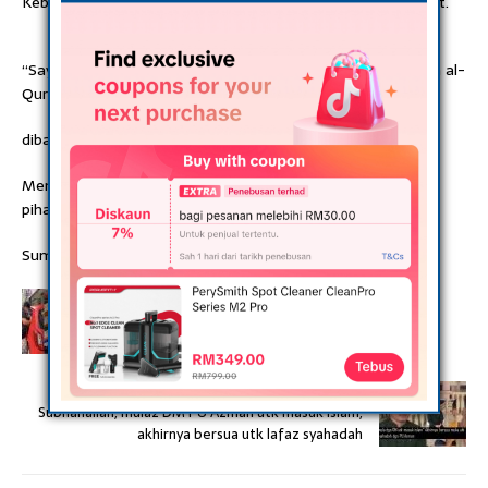
Kebangsaan Setiawangsa di atas sebuah meja yang hanyut.
“Saya bergegas mengambilnya dan ternyata Allah menjaga al-
Quran berkenaan yang masih elok dan boleh
dibaca,”katanya di sini hari ini.
Menurut Shahrul Nizam, al-Quran berkenaan disimpan oleh
pihaknya dan berada dalam keadaan baik.
Sumber: info roadblock
PREVIOUS
Derma RM1,000 lampin bayi & tuala wanita,
penderma cuma harap doakan ibu sihat
NEXT
Subhanallah, mula2 DM PU Azman utk masuk Islam,
akhirnya bersua utk lafaz syahadah