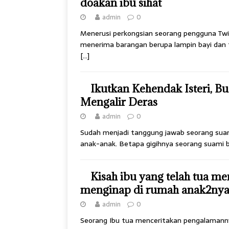
doakan ibu sihat
admin
0
Menerusi perkongsian seorang pengguna Twitt
menerima barangan berupa lampin bayi dan
[…]
Ikutkan Kehendak Isteri, Bu
Mengalir Deras
admin
0
Sudah menjadi tanggung jawab seorang suami
anak-anak. Betapa gigihnya seorang suami
Kisah ibu yang telah tua 
menginap di rumah anak2ny
admin
0
Seorang Ibu tua menceritakan pengalamanny