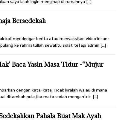
Tujuan saya ialah ingin menginap di rumahnya
[…]
haja Bersedekah
anyak kali mendengar berita atau menyaksikan video insan-
ut pulang ke rahmatullah sewaktu solat tetapi admin
[…]
ak’ Baca Yasin Masa Tidur -“Mujur
arkan dengan kata-kata. Tidak kiralah walau di mana
rbuai ditambah pula jika mata sudah mengantuk.
[…]
h Sedekahkan Pahala Buat Mak Ayah