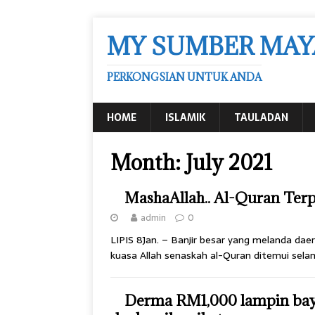
MY SUMBER MAY
PERKONGSIAN UNTUK ANDA
HOME
ISLAMIK
TAULADAN
Month:
July 2021
MashaAllah.. Al-Quran Terp
admin
0
LIPIS 8Jan. – Banjir besar yang melanda d
kuasa Allah senaskah al-Quran ditemui sela
Derma RM1,000 lampin bayi