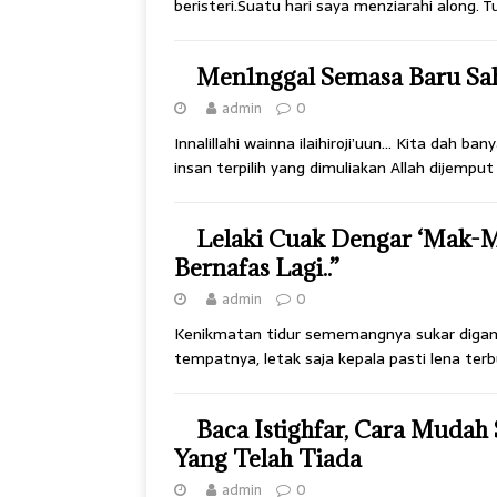
beristeri.Suatu hari saya menziarahi along. 
Men1nggal Semasa Baru Sa
admin
0
Innalillahi wainna ilaihiroji’uun… Kita dah b
insan terpilih yang dimuliakan Allah dijemp
Lelaki Cuak Dengar ‘Mak-M
Bernafas Lagi..”
admin
0
Kenikmatan tidur sememangnya sukar digamb
tempatnya, letak saja kepala pasti lena te
Baca Istighfar, Cara Muda
Yang Telah Tiada
admin
0