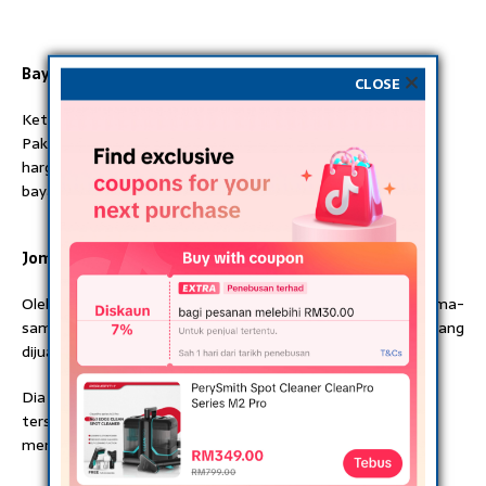
Bayar seikhlas hati
CLOSE
Ketika ditanya berapa harga belon yang perlu dibayarnya,
Pakcik itu mengejutkannya kerana dia tidak menetapkan
harga untuk sebiji belon yang dijual sebaliknya menyatakan
bayarlah dengan seikhlas hati sahaja.
Jom la sama2 tolong
Oleh hal tersebut, dia telah mengajak orang ramai agar sama-
sama dapat membantu pakcik itu dengan membeli belon yang
dijual.
Dia juga turut menyatakan secara terperinci lokasi pakcik
tersebut berjualan bagi memudahkan urusan orang ramai
mendapatkan belon dan juga memberian bantuan.