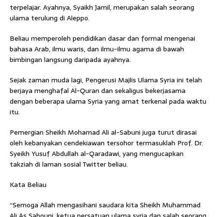
terpelajar. Ayahnya, Syaikh Jamil, merupakan salah seorang
ulama terulung di Aleppo.
Beliau memperoleh pendidikan dasar dan formal mengenai
bahasa Arab, ilmu waris, dan ilmu-ilmu agama di bawah
bimbingan langsung daripada ayahnya.
Sejak zaman muda lagi, Pengerusi Majlis Ulama Syria ini telah
berjaya menghafal Al-Quran dan sekaligus bekerjasama
dengan beberapa ulama Syria yang amat terkenal pada waktu
itu.
Pemergian Sheikh Mohamad Ali al-Sabuni juga turut dirasai
oleh kebanyakan cendekiawan tersohor termasuklah Prof. Dr.
Syeikh Yusuf Abdullah al-Qaradawi, yang mengucapkan
takziah di laman sosial Twitter beliau.
Kata Beliau
“Semoga Allah mengasihani saudara kita Sheikh Muhammad
Ali As Sabouni, ketua persatuan ulama syria dan salah seorang