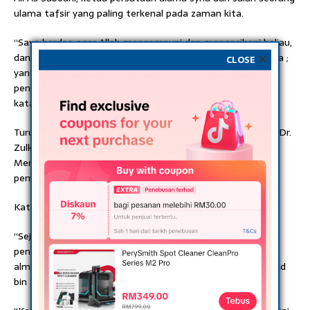
ulama tafsir yang paling terkenal pada zaman kita.
“Saya berdoa agar Allah mengampuni dan mengasihani beliau,
dan memberi pahala kepadanya untuk Islam dan bangsanya ;
CLOSE
yang terbaik yang memberi penghargaan kepada para
pendakwah yang ikhlas dan para sarjana yang bekerja,”
katanya.
Turut menangisi pemergian Sheikh As Sabouni ialah Datuk Dr.
Zulkifli Mohamad Al-Bakri, Menteri di Jabatan Perdana
Menteri (Hal Ehwal Agama) yang menzahirkan takziah atas
pemergian beliau.
Kata Beliau
“Sejujurnya, saya amat mengakui betapa mendalamnya
penguasaan almarhum yang saya anggap setara dengan
almarhum Syeikh Mutawwali al-Sya’rawi, Syeikh Muhammad
bin Muhammad al-Amin al-Syinqiti dalam bidang tafsir.