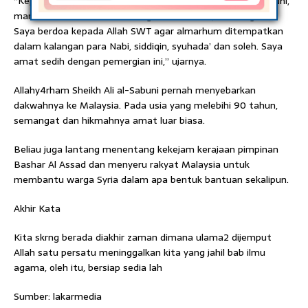
“Kepada pencinta almarhum Syeikh Muhammad Ali al-Sobuni,
marilah sama-sama kita mengadakan solat jenazah ghaib.
Saya berdoa kepada Allah SWT agar almarhum ditempatkan
dalam kalangan para Nabi, siddiqin, syuhada’ dan soleh. Saya
amat sedih dengan pemergian ini,” ujarnya.
Allahy4rham Sheikh Ali al-Sabuni pernah menyebarkan
dakwahnya ke Malaysia. Pada usia yang melebihi 90 tahun,
semangat dan hikmahnya amat luar biasa.
Beliau juga lantang menentang kekejam kerajaan pimpinan
Bashar Al Assad dan menyeru rakyat Malaysia untuk
membantu warga Syria dalam apa bentuk bantuan sekalipun.
Akhir Kata
Kita skrng berada diakhir zaman dimana ulama2 dijemput
Allah satu persatu meninggalkan kita yang jahil bab ilmu
agama, oleh itu, bersiap sedia lah
Sumber: lakarmedia