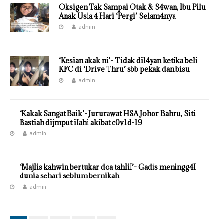
Oksigen Tak Sampai Otak & S4wan, Ibu Pilu
Anak Usia 4 Hari ‘Pergi’ Selam4nya
admin
‘Kesian akak ni’- Tidak dil4yan ketika beli
KFC di ‘Drive Thru’ sbb pekak dan bisu
admin
‘Kakak Sangat Baik’- Jururawat HSA Johor Bahru, Siti
Bastiah dijmput iIahi akibat c0v1d-19
admin
‘MajIis kahwin bertukar doa tahIiI’- Gadis meningg4I
dunia sehari seblum bernikah
admin