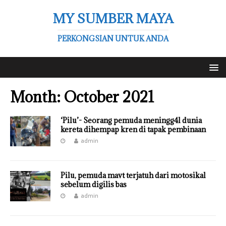
MY SUMBER MAYA
PERKONGSIAN UNTUK ANDA
Month:
October 2021
‘Pilu’- Seorang pemuda meningg4l dunia
kereta dihempap kren di tapak pembinaan
admin
Pilu, pemuda mavt terjatuh dari motosikal
sebelum digilis bas
admin