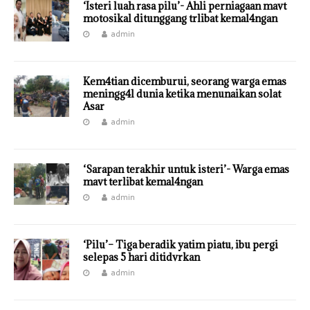
‘Isteri luah rasa pilu’- Ahli perniagaan mavt
motosikal ditunggang trlibat kemal4ngan
admin
Kem4tian dicemburui, seorang warga emas
meningg4l dunia ketika menunaikan solat
Asar
admin
‘Sarapan terakhir untuk isteri’- Warga emas
mavt terlibat kemal4ngan
admin
‘Pilu’– Tiga beradik yatim piatu, ibu pergi
selepas 5 hari ditidvrkan
admin