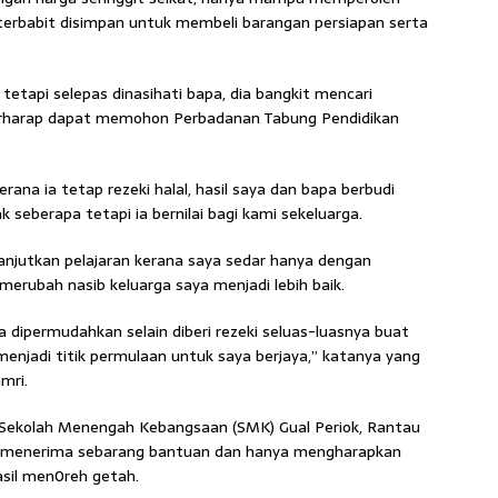
 terbabit disimpan untuk membeli barangan persiapan serta
tetapi selepas dinasihati bapa, dia bangkit mencari
erharap dapat memohon Perbadanan Tabung Pendidikan
erana ia tetap rezeki halal, hasil saya dan bapa berbudi
seberapa tetapi ia bernilai bagi kami sekeluarga.
njutkan pelajaran kerana saya sedar hanya dengan
 merubah nasib keluarga saya menjadi lebih baik.
 dipermudahkan selain diberi rezeki seluas-luasnya buat
menjadi titik permulaan untuk saya berjaya,” katanya yang
mri.
 Sekolah Menengah Kebangsaan (SMK) Gual Periok, Rantau
h menerima sebarang bantuan dan hanya mengharapkan
sil men0reh getah.