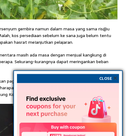
 tersenyum gembira namun dalam masa yang sama ris@u
alah, kos persediaan sebelum ke sana juga belum tentu
pakan hasrat meIanjutkan pelajaran.
ementara masih ada masa dengan menjual kangkung di
eberapa. Sekurang-kurangnya dapat meringankan beban
CLOSE
akan pagi, kais petang makan petang, yang mana ibu bapa
harapan kedua-dua orang tua untuk melihat saya berjaya,”
ung Kok Kiyeh, Gual Sitok, Rantau Panjang, semalam.