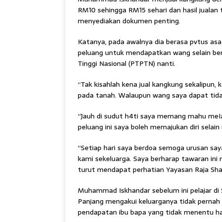
RM10 sehingga RM15 sehari dan hasil jualan
menyediakan dokumen penting.
Katanya, pada awalnya dia berasa pvtus asa 
peluang untuk mendapatkan wang selain b
Tinggi Nasional (PTPTN) nanti.
“Tak kisahlah kena jual kangkung sekalipun, k
pada tanah. Walaupun wang saya dapat tidak 
“Jauh di sudut h4ti saya memang mahu meIa
peluang ini saya boleh memajukan diri selain
“Setiap hari saya berdoa semoga urusan saya
kami sekeluarga. Saya berharap tawaran ini 
turut mendapat perhatian Yayasan Raja Sha
Muhammad Iskhandar sebelum ini pelajar di
Panjang mengakui keluarganya tidak perna
pendapatan ibu bapa yang tidak menentu ha