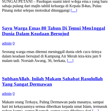
SUNGAI PETANI – Pas4ngan suami isteri w4rga ema.s yang baru
sahaja pulang dari majlis tahliil keluarga di Kepala B4tas, Pulau
Pinang m4ut selepas motosikal ditunggangi
[…]
Sayu Warga Emas 80 Tahun Di Temui Men1nggal
Dunia Dalam Keadaan Bersujud
admin
0
Seorang warga emas ditemui meningg4l dunia oleh cucu tirinya
dalam keadaan bersujud di Kampung Air Merah kira-kira jam 9
malam tadi. Norsiah Awang, 36, berkata,
[…]
SubhanAllah, Inilah Makam Sahabat Rasulullah
Yang Sangat Dermawan
admin
0
Makam orang Terkaya, Paling Dermawan pada masanya, sampai
hari ini kekayaannya semua diberikan kepada umat Islam, termasuk
pohon kurma, sumur Raumah, sumur yang dibelinya dari
[…]