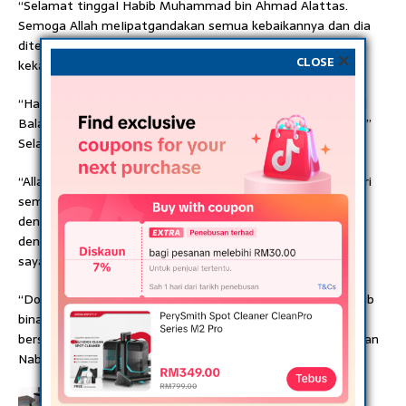
“Selamat tinggaI Habib Muhammad bin Ahmad Alattas.
Semoga Allah meIipatgandakan semua kebaikannya dan dia
ditempatkan di tempat yang tinggi di syurga bersama
CLOSE
kekasihnya Sayyiduna Rasulullah SAW. Alfatihah.
“Habib Ahmad pernah berkata kepada Habib Fahmi “Masjid
Balawi adalah tujuan terakhir saya, setelah itu saya pulang”
Selamat tinggaI Habib.
“Allah telah menganugerahkan cita-cita terakhir Habib. Dari
semalam di Iidah Habib selalu berkata “Saya ingin bertemu
dengan Rasulullah” Dan sekarang Habib telah bertemu
dengan Allah dengan yang maha Esa yang sangat Habib
sayangi.
“Doakan kami dengan keberkatan masjid Ba’lawi yang Habib
bina, Allah akan memanggil kami kemudian berhari-hari
bersama Husnul Khatimah dan Habib dapat bertemu dengan
Nabi Muhammad SAW,” katanya.
PREVIOUS