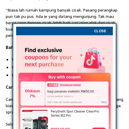
“Biasa lah rumah kampung banyak cicak. Pasang perangkap
pun tak pu pus. Ada je yang datang mengunjung. Tak mau
berpe rang dengan cicak, lebih baik cari jalan elak dari cicak
buat onar di tepi tingkap dan lantai. Kita buat spray
CLOSE
penghalau.”
Bahan-Bahan:
1/3 Cuka makan
1/3 Air
1/3 Cecair pencuci pinggan
Cara Membuat:
Campurkan semua bahan-bahan ni. Spray je kat kawasan yang
biasa kena onar dan tempat persembunyian cicak. Boleh juga
spray untuk halau semut.
Selamat Mencuba!