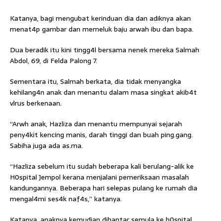
Katanya, bagi mengubat kerinduan dia dan adiknya akan
menat4p gambar dan memeluk baju arwah ibu dan bapa.
Dua beradik itu kini tingg4l bersama nenek mereka Salmah
Abdol, 69, di Felda Palong 7.
Sementara itu, Salmah berkata, dia tidak menyangka
kehilang4n anak dan menantu dalam masa singkat akib4t
vlrus berkenaan.
“Arwh anak, Hazliza dan menantu mempunyai sejarah
CLOSE
peny4kit kencing manis, darah tinggi dan buah ping.gang.
Sabiha juga ada as.ma.
“Hazliza sebelum itu sudah beberapa kali berulang-alik ke
H0spital Jempol kerana menjalani pemeriksaan masalah
kandungannya. Beberapa hari selepas pulang ke rumah dia
mengal4mi ses4k naf4s,” katanya.
Katanya, anaknya kemudian dihantar semula ke h0spital