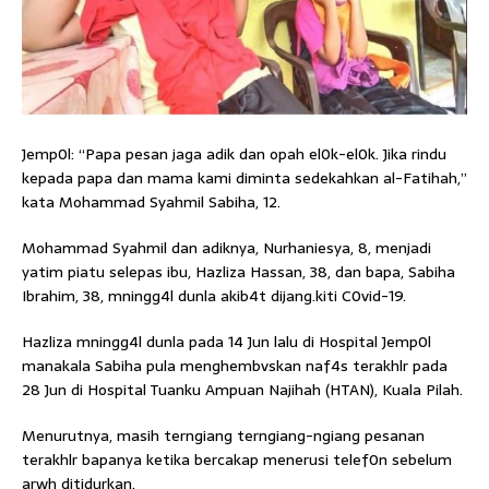
Jemp0l: “Papa pesan jaga adik dan opah el0k-el0k. Jika rindu
kepada papa dan mama kami diminta sedekahkan al-Fatihah,”
kata Mohammad Syahmil Sabiha, 12.
Mohammad Syahmil dan adiknya, Nurhaniesya, 8, menjadi
yatim piatu selepas ibu, Hazliza Hassan, 38, dan bapa, Sabiha
Ibrahim, 38, mningg4l dunla akib4t dijang.kiti C0vid-19.
Hazliza mningg4l dunla pada 14 Jun lalu di Hospital Jemp0l
manakala Sabiha pula menghembvskan naf4s terakhlr pada
28 Jun di Hospital Tuanku Ampuan Najihah (HTAN), Kuala Pilah.
Menurutnya, masih terngiang terngiang-ngiang pesanan
terakhlr bapanya ketika bercakap menerusi telef0n sebelum
arwh ditidurkan.