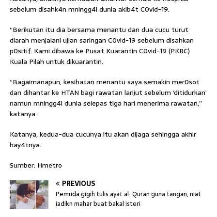
sebelum disahk4n mningg4l dunla akib4t C0vid-19.
“Berikutan itu dia bersama menantu dan dua cucu turut
diarah menjalani ujian saringan C0vid-19 sebelum disahkan
p0sitif. Kami dibawa ke Pusat Kuarantin C0vid-19 (PKRC)
Kuala Pilah untuk dikuarantin.
“Bagaimanapun, kesihatan menantu saya semakin mer0sot
dan dihantar ke HTAN bagi rawatan lanjut sebelum ‘ditidurkan’
namun mningg4l dunla selepas tiga hari menerima rawatan,”
katanya.
Katanya, kedua-dua cucunya itu akan dijaga sehingga akhlr
hay4tnya.
Sumber: Hmetro
PREVIOUS
Pemuda gigih tulis ayat al-Quran guna tangan, niat
jadikn mahar buat bakal isteri