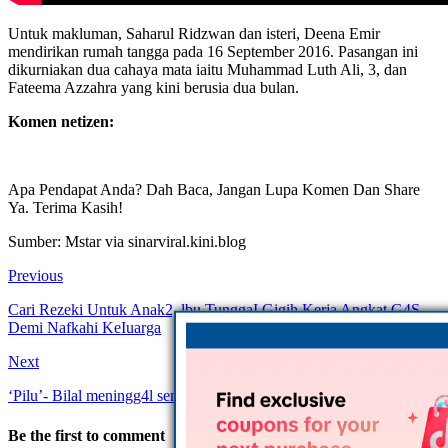
Untuk makluman, Saharul Ridzwan dan isteri, Deena Emir
mendirikan rumah tangga pada 16 September 2016. Pasangan ini
dikurniakan dua cahaya mata iaitu Muhammad Luth Ali, 3, dan
Fateema Azzahra yang kini berusia dua bulan.
Komen netizen:
Apa Pendapat Anda? Dah Baca, Jangan Lupa Komen Dan Share
Ya. Terima Kasih!
Sumber: Mstar via sinarviral.kini.blog
Previous
Cari Rezeki Untuk Anak2, lbu TunggaI Gigih Kerja Angkat G4S
Demi Nafkahi KeIuarga
Next
‘Pilu’- Bilal meningg4l semasa azan Subuh sering tersenyum
Be the first to comment