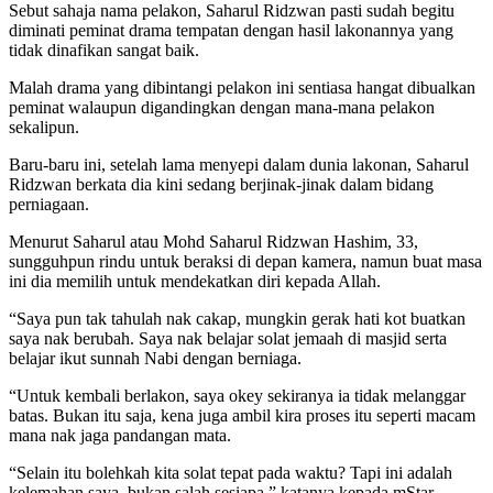
Sebut sahaja nama pelakon, Saharul Ridzwan pasti sudah begitu
diminati peminat drama tempatan dengan hasil lakonannya yang
tidak dinafikan sangat baik.
Malah drama yang dibintangi pelakon ini sentiasa hangat dibualkan
peminat walaupun digandingkan dengan mana-mana pelakon
sekalipun.
Baru-baru ini, setelah lama menyepi dalam dunia lakonan, Saharul
Ridzwan berkata dia kini sedang berjinak-jinak dalam bidang
perniagaan.
Menurut Saharul atau Mohd Saharul Ridzwan Hashim, 33,
sungguhpun rindu untuk beraksi di depan kamera, namun buat masa
ini dia memilih untuk mendekatkan diri kepada Allah.
“Saya pun tak tahulah nak cakap, mungkin gerak hati kot buatkan
saya nak berubah. Saya nak belajar solat jemaah di masjid serta
belajar ikut sunnah Nabi dengan berniaga.
“Untuk kembali berlakon, saya okey sekiranya ia tidak melanggar
batas. Bukan itu saja, kena juga ambil kira proses itu seperti macam
mana nak jaga pandangan mata.
“Selain itu bolehkah kita solat tepat pada waktu? Tapi ini adalah
kelemahan saya, bukan salah sesiapa,” katanya kepada mStar.