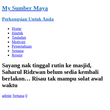
My Sumber Maya
Perkongsian Untuk Anda
Home
Islamik
Tauladan
Motivasi
Pengetahuan
Semasa
Resepi
Sayang nak tinggal rutin ke masjid,
Saharul Ridzwan belum sedia kembali
berlakon… Risau tak mampu solat awal
waktu
admin
Semasa
0