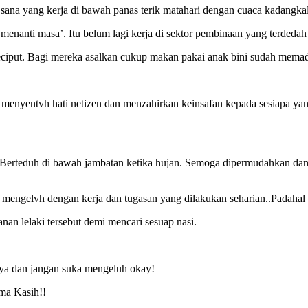
 sana yang kerja di bawah panas terik matahari dengan cuaca kadangk
‘menanti masa’. Itu belum lagi kerja di sektor pembinaan yang terded
ciput. Bagi mereka asalkan cukup makan pakai anak bini sudah memad
p menyentvh hati netizen dan menzahirkan keinsafan kepada sesiapa y
l. Berteduh di bawah jambatan ketika hujan. Semoga dipermudahkan dan
ta mengelvh dengan kerja dan tugasan yang dilakukan seharian..Padahal 
nan lelaki tersebut demi mencari sesuap nasi.
 ya dan jangan suka mengeluh okay!
ma Kasih!!