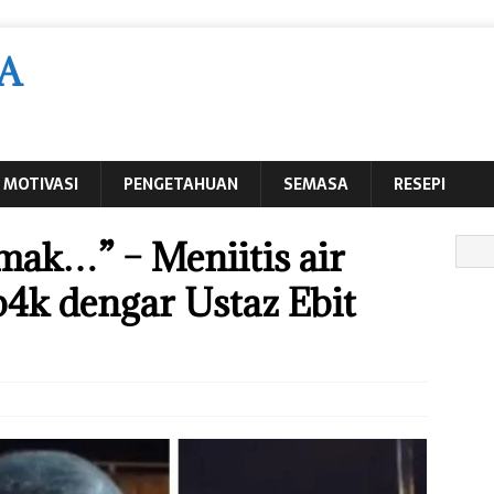
A
MOTIVASI
PENGETAHUAN
SEMASA
RESEPI
mak…” – Meniitis air
b4k dengar Ustaz Ebit