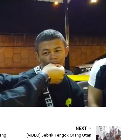
NEXT
bang
[VIDEO] Seb4k Tengok Orang Utan