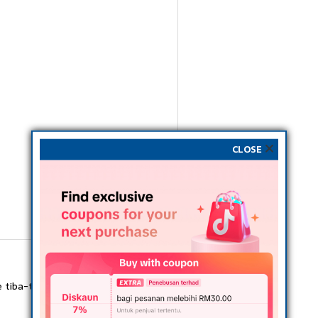
CLOSE
 tiba-tiba berlari ke arah kereta untuk mengambil telefon,