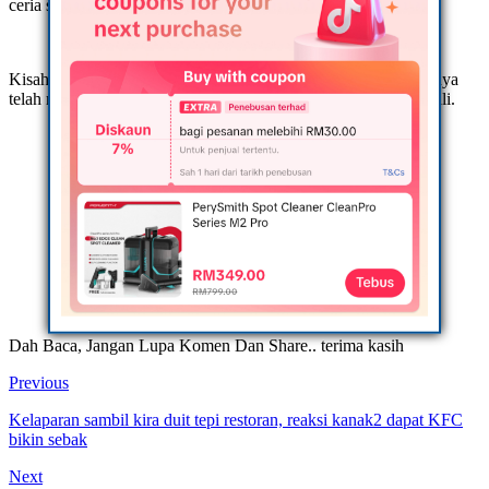
ceria sebelum meminta izin untuk beredar.
Kisah yang dikongsikan Aisyah Abdul Halim di Fesbuk miliknya
telah meruntun hati netizen sehingga ia dikongsi lebih 7,000 kali.
myinfomaya tidak bertanggungjawab terhadap
komentar yang diutarakan melalui laman sosial ini. Ia
pandangan peribadi pemilik akaun dan tidak semestinya
menggambarkan pendirian sidang redaksi kami. Segala
risiko akibat komen yang disiarkan menjadi
tanggungjawab pemilik akaun sendiri.
Dah Baca, Jangan Lupa Komen Dan Share.. terima kasih
Previous
Kelaparan sambil kira duit tepi restoran, reaksi kanak2 dapat KFC
bikin sebak
Next