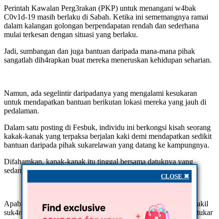
Perintah Kawalan Perg3rakan (PKP) untuk menangani w4bak
C0v1d-19 masih berlaku di Sabah. Ketika ini sememangnya ramai
dalam kalangan golongan berpendapatan rendah dan sederhana
mulai terkesan dengan situasi yang berlaku.
Jadi, sumbangan dan juga bantuan daripada mana-mana pihak
sangatlah dih4rapkan buat mereka meneruskan kehidupan seharian.
Namun, ada segelintir daripadanya yang mengalami kesukaran
untuk mendapatkan bantuan berikutan lokasi mereka yang jauh di
pedalaman.
Dalam satu posting di Fesbuk, individu ini berkongsi kisah seorang
kakak-kanak yang terpaksa berjalan kaki demi mendapatkan sedikit
bantuan daripada pihak sukarelawan yang datang ke kampungnya.
Difahamkan, kanak-kanak itu tinggal bersama datuknya yang
sedang s4kit di Pulau Banggi iaitu pulau termiskin di Sabah.
CLOSE ✖
Apabila menerima bantuan berupa makanan harian daripada wakil
suk4relawan, Da’i Syazwan, wajah suram kanak-kanak itu bertukar