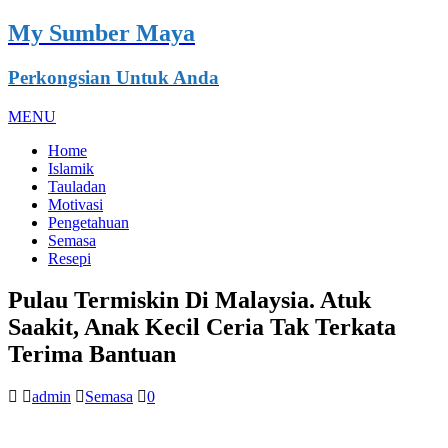
My Sumber Maya
Perkongsian Untuk Anda
MENU
Home
Islamik
Tauladan
Motivasi
Pengetahuan
Semasa
Resepi
Pulau Termiskin Di Malaysia. Atuk
Saakit, Anak Kecil Ceria Tak Terkata
Terima Bantuan
admin
Semasa
0