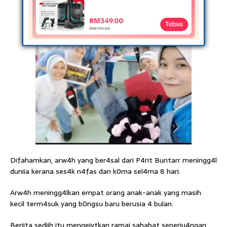
Difahamkan, arw4h yang ber4sal dari P4rit Buntarr meningg4l
duniia kerana ses4k n4fas dan k0ma sel4ma 8 hari.
Arw4h meningg4lkan empat orang anak-anak yang masih
kecil term4suk yang b0ngsu baru berusia 4 bulan.
Beriita sediih itu mengejvtkan ramai sahabat seperju4ngan