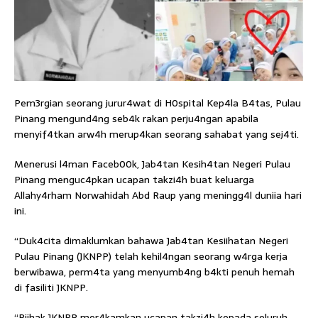
Pem3rgian seorang jurur4wat di H0spital Kep4la B4tas, Pulau
Pinang mengund4ng seb4k rakan perju4ngan apabila
menyif4tkan arw4h merup4kan seorang sahabat yang sej4ti.
Menerusi l4man Faceb00k, Jab4tan Kesih4tan Negeri Pulau
Pinang menguc4pkan ucapan takzi4h buat keluarga
Allahy4rham Norwahidah Abd Raup yang meningg4l duniia hari
ini.
“Duk4cita dimaklumkan bahawa Jab4tan Kesiihatan Negeri
Pulau Pinang (JKNPP) telah kehil4ngan seorang w4rga kerja
berwibawa, perm4ta yang menyumb4ng b4kti penuh hemah
di fasiliti JKNPP.
“Piihak JKNPP mer4kamkan ucapan takzi4h kepada seluruh