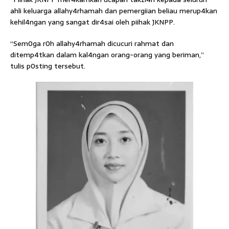
ahli keluarga allahy4rhamah dan pemergiian beliau merup4kan
kehil4ngan yang sangat dir4sai oleh piihak JKNPP.
“Sem0ga r0h allahy4rhamah dicucuri rahmat dan
ditemp4tkan dalam kal4ngan orang-orang yang beriman,”
tulis p0sting tersebut.