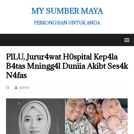
MY SUMBER MAYA
PERKONGSIAN UNTUK ANDA
PlLU, Jurur4wat H0spital Kep4la
B4tas Mningg4l Duniia Akibt Ses4k
N4fas
admin