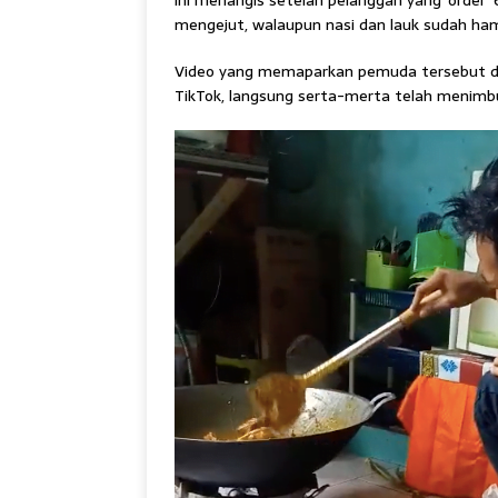
ini menangis setelah pelanggan yang ‘order’
mengejut, walaupun nasi dan lauk sudah ham
Video yang memaparkan pemuda tersebut dik
TikTok, langsung serta-merta telah menimbu