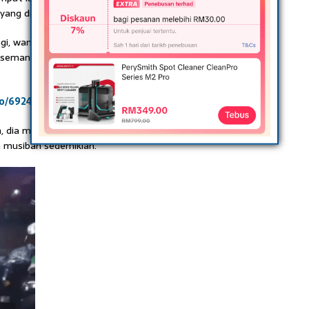
ang dialami.
agi, wanita tersebut berkongsi bagaimana rakan-rakan
a semangat kepadanya sehingga membuatkan dia kembali
eo/6924465166545440002
han, dia membuat keputusan untuk sedekah kesemua nasi
a musibah sedemikian.