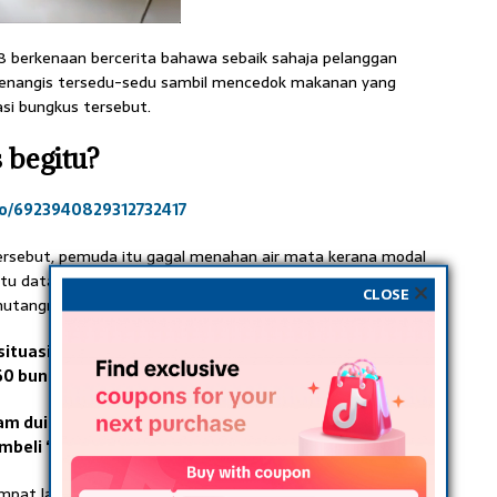
berkenaan bercerita bahawa sebaik sahaja pelanggan
menangis tersedu-sedu sambil mencedok makanan yang
si bungkus tersebut.
 begitu?
o/6923940829312732417
ersebut, pemuda itu gagal menahan air mata kerana modal
tu datang daripada ‘hutang’ dan disebabkan pesanan itu
CLOSE
 hutangnya.
ituasi dia, betapa sedihnya nasi bungkus yang sudah
 bungkus, tiba-tiba di ‘cancel’. P
 duit ke sana ke mari sebagai modal, kerana deposit
beli ‘cancel’ pula,” tulis wanita itu di dalam video.
empat lagi cuba menghiburkan hati kekasihnya demi