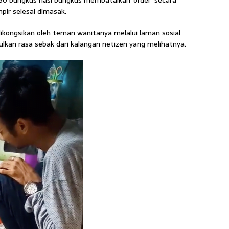
 60 bungkus nasi bungkus membatalkan ‘order’ secara
pir selesai dimasak.
ongsikan oleh teman wanitanya melalui laman sosial
lkan rasa sebak dari kalangan netizen yang melihatnya.