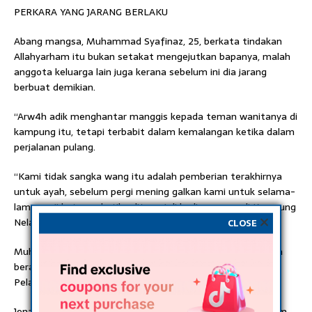
PERKARA YANG JARANG BERLAKU
Abang mangsa, Muhammad Syafinaz, 25, berkata tindakan
Allahyarham itu bukan setakat mengejutkan bapanya, malah
anggota keluarga lain juga kerana sebelum ini dia jarang
berbuat demikian.
“Arw4h adik menghantar manggis kepada teman wanitanya di
kampung itu, tetapi terbabit dalam kemalangan ketika dalam
perjalanan pulang.
“Kami tidak sangka wang itu adalah pemberian terakhirnya
untuk ayah, sebelum pergi mening galkan kami untuk selama-
lamanya,” katanya ketika ditemui di kediamannya di Kampung
Nelayan hari ini.
CLOSE
Muhammad Syafiqal yang juga anak bongsu daripada lapan
beradik bekerja di bahagian pemunggahan barang di
Pelabuhan Kuala Linggi di sini.
Jenaz4hnya dijangka dikebumikan di Tanah Perkuburan Islam