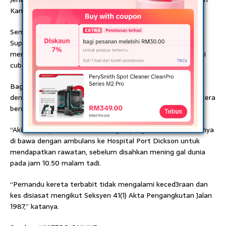
Kampung Nelayan di sini.
Sementara itu, Ketua Polis Daerah Port Dickson,
Superintendan Aidisham Mohamad, berkata siasatan awal
mendapati mangsa yang menunggang motosikal dipercayai
cuba memotong sebuah lori.
Bagaimanapun, katanya, motosikal mangsa merempuh
dengan sebuah kereta Perodua Myvi dipandu anggota tentera
berusia 29 tahun dari arah bertentangan.
“Akibat rempuhan kuat itu, mangsa yang ced3ra kemudiannya
di bawa dengan ambulans ke Hospital Port Dickson untuk
mendapatkan rawatan, sebelum disahkan mening gal dunia
pada jam 10.50 malam tadi.
“Pemandu kereta terbabit tidak mengalami keced3raan dan
kes disiasat mengikut Seksyen 41(1) Akta Pengangkutan Jalan
1987,” katanya.