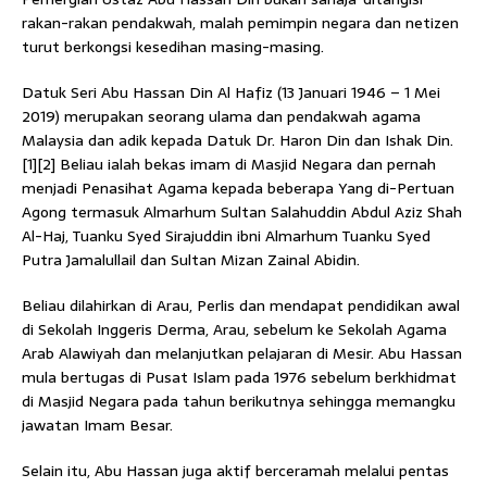
rakan-rakan pendakwah, malah pemimpin negara dan netizen
turut berkongsi kesedihan masing-masing.
Datuk Seri Abu Hassan Din Al Hafiz (13 Januari 1946 – 1 Mei
2019) merupakan seorang ulama dan pendakwah agama
Malaysia dan adik kepada Datuk Dr. Haron Din dan Ishak Din.
[1][2] Beliau ialah bekas imam di Masjid Negara dan pernah
menjadi Penasihat Agama kepada beberapa Yang di-Pertuan
Agong termasuk Almarhum Sultan Salahuddin Abdul Aziz Shah
Al-Haj, Tuanku Syed Sirajuddin ibni Almarhum Tuanku Syed
Putra Jamalullail dan Sultan Mizan Zainal Abidin.
Beliau dilahirkan di Arau, Perlis dan mendapat pendidikan awal
di Sekolah Inggeris Derma, Arau, sebelum ke Sekolah Agama
Arab Alawiyah dan melanjutkan pelajaran di Mesir. Abu Hassan
mula bertugas di Pusat Islam pada 1976 sebelum berkhidmat
di Masjid Negara pada tahun berikutnya sehingga memangku
jawatan Imam Besar.
Selain itu, Abu Hassan juga aktif berceramah melalui pentas