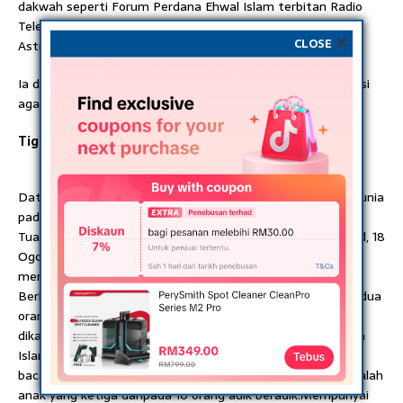
dakwah seperti Forum Perdana Ehwal Islam terbitan Radio
Televisyen Malaysia (RTM) dan turut terkenal sebagai Ikon
CLOSE
Astro Oasis.
Ia disifatkan sebagai satu kehilangan besar kepada institusi
agama di Malaysia.
Tiga beradik tinggalkan dunia yang fana.
Datuk Seri Dr. Haron Din dan Ustaz Ishak Din meniinggal dunia
pada 2016.
Tuan Guru Dato’ Dr. Haron bin Din dilahirkan pada hari Ahad, 18
Ogos 1940 bersamaan 14 Rajab 1359 (Tarikh Hijrah ini
mengikut kiraan Komputer) di Bohor Mali, Kangar, Perlis.
Berkahwin dengan seorang Isteri dan dianugerahkan Allah dua
orang anak lelaki dan tiga perempuan. Beliau dibesarkan
dikalangan keluarga yang kuat mengamalkan ajaran agama
Islam. Ibu bapa beliau adalah guru al-Quran yang mengajar
bacaan al-Quran kepada masyarakat setempat. Beliau adalah
anak yang ketiga daripada 10 orang adik beradik.Mempunyai