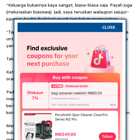
“Keluarga bukannya kaya sangat, biasa-biasa saja. Payah juga
(melunaskan biasiswa). Jadi, saya teruskan walaupun sejujur-
jujurnya, kualiti (hafalan) masih lagi belum memuaskan.
CLOSE
“Tapi saya anggap, bila dah habis (pengajian), inilah masanya
untuk saya tambah baik lagi kualiti (hafalan) saya,” katanya
yang dijangka bergraduasi pada Mac atau April ini.
Tak mampu setekun pelajar lain
Kata Mike, dalam kumpulan pengajiannya terdapat empat
orang OKU penglihatan termasuk dirinya sendiri.
Pada 2019, Mike dan ibunya, Ang Bee Cheng, 51, pernah
mencuri perhatian ramai apabila wanita itu – yang bukan
beragama Islam – hadir menemani semasa majlis
konvokesyen Darul Quran untuk Sijil Asas Tahfiz Darul Quran.
Menceritakan rutinnya, kata Mike, setiap kali selepas solat
Subuh, dia akan ‘cari modal’ – istilah yang lazim digunakan
merujuk kepada hafalan baru – dan mula menghafal,