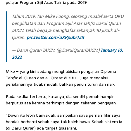
pelajar Program Sijil Asas Tahfiz pada 2019.
Tahun 2019: Tan Mike Foong, seorang mualaf serta OKU
penglihatan dari Program Sijil Asas Tahfiz Darul Quran
JAKIM telah berjaya menghafaz sebanyak 10 juzuk al-
Quran.
pic.twitter.com/uXPpubrJZX
— Darul Quran JAKIM (@DarulQuranJAKIM)
January 10,
2022
Mike – yang kini sedang menghabiskan pengajian Diploma
Tahfiz al-Quran dan al-Qiraat di situ – juga mengakui
perjalanannya tidak mudah, bahkan penuh turun dan naik.
Pada ketika tertentu, katanya, dia sendiri pernah hampir
berputus asa kerana terhimpit dengan tekanan pengajian.
“Down itu lebih banyaklah, sampaikan saya pernah fikir saya
hendak berhenti sebab saya tak boleh bawa. Sebab sistem ia
(di Darul Quran) ada target (sasaran).