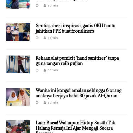
admin
Sentiasa beri inspirasi, gadis 0KU bantu
jahitkan PPE buat frontliners
admin
Rekaan alat pemicit ‘hand sanitizer’ tanpa
guna tangan raih pujian
admin
Wanita ini kongsi amalan sehingga 6 orang
anaknya berjaya hafal 30 juzuk Al-Quran
admin
Luar Biasa! Walaupun Hidup Sus4h Tak
Halang Remaja Ini Ajar Mengaji Secara