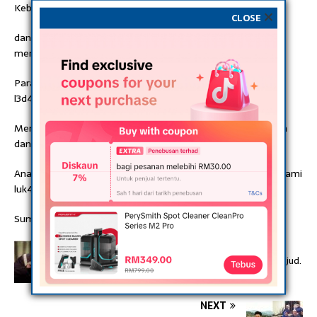
Kebak4ran
CLOSE
dan P3rtahanan Sipil Bangladesh, Ershad Hossain,
mengonfirmasi jumlah korb4n tewas.
Para korb4n c3dera mengalami luka b4kar p4rah 4kibat
l3d4kan.
Menurut wakil asisten direktur Dinas P3madam Keb4k4ran
dan Pert4hanan Sipil Bangladesh,
Anayet Hossain, para korb4n yang kondisinya kr1tis m3ng4lami
luk4 b4k4r di bagian t3nggorokan.
Sumber: bikinseru / beranibangkit / mediaportal
PREVIOUS
Terjaga waktu malam, cepat-cepatlah solat tahajud.
Ini kelebihannya yang perlu kita tahu
NEXT