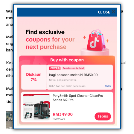
Walaupun jarak kedua-dua tempat itu agak jauh, namun dia
CLOSE
mengagahkan diri setelah sudah agak lama tidak bertemu
anaknya.
Malangnya, setibanya dia di Bali, anaknya bukan sahaja
enggan berjumpanya malah menyuruhnya kembali ke
kampung.
Ketika ditemui dia hanya mampu menangis dan sedekit kesal
dengan tindakan anaknya. Bukanlah wang ringgit yang
diharapkan, dia datang bertemu disebabkan terlalu rindu.
Malah, wanita tua itu siap membawa bekalan keropok yang
menjadi kesukaan anaknya tetapi apakan daya, semuanya
tidak dihargai lagi.
PREVIOUS
‘Janji rezeki itu halal’- Pekerja makan tepi jalan
undang seb4k netizen