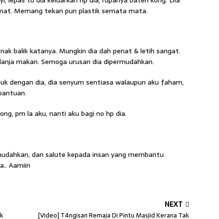
yi, lepas tu dia keluarkan hp dia, rupanya bateri kong. Dia
amat. Memang tekan pun plastik semata mata.
 nak balik katanya. Mungkin dia dah penat & letih sangat.
elanja makan. Semoga urusan dia dipermudahkan.
duk dengan dia, dia senyum sentiasa walaupun aku faham,
bantuan.
ong, pm la aku, nanti aku bagi no hp dia.
mudahkan, dan salute kepada insan yang membantu
.. Aamiin
NEXT
ak
[Video] T4ngisan Remaja Di Pintu Masjid Kerana Tak