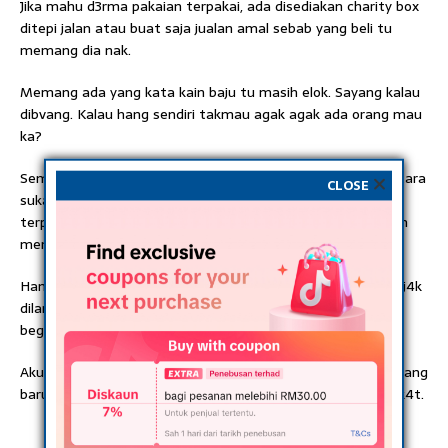
Jika mahu d3rma pakaian terpakai, ada disediakan charity box
ditepi jalan atau buat saja jualan amal sebab yang beli tu
memang dia nak.
Memang ada yang kata kain baju tu masih elok. Sayang kalau
dibvang. Kalau hang sendiri takmau agak agak ada orang mau
ka?
Semasa kejadian Tsunami beberapa tahun lamp4u, aku antara
CLOSE
sukarelawan di Kota Kuala Muda. Di sebuah sekolah, baju
terpakai sumbangan orang ramai dari seluruh negara penuh
membukit satu dewan.
Hampir sama tinggi Gunung Jerai. Tiada yang ambil dan dipij4k
dilantai. Akhirnya terpaksa dikavt dengan jent0lak, dibuang
begitu sahaja.
Aku rasa kita perlu ubah. Kalau mahu beri pakaian, berilah yang
baru atau beli dikedai. Barulah pemberian kita menjadi berk4t.