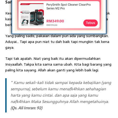
Sampai ke ustaz berbaju kurung
Kesian yang menerima macam tahfiz dibawah. Sekali tengok
kasihan, 2 kali tengok rasa nak ket4wa. Sampai ke ustaz dia
berbaju kurung anggun sekali. Haruuuu…
Yang paling sadis, pakaian dalam pun ada yang sumbangkan.
Aduyai… Tapi apa pun niat tu dah baik tapi mungkin tak kena
gaya.
Tapi tak apalah. Niat yang baik itu akan dipermudahkan
Insyaallah. Takpa kita sama sama ubah. Kita bagi barang yang
paling kita sayang. Allah akan ganti yang lebih baik lagi.
” Kamu sekali-kali tidak sampai kepada kebajikan (yang
sempurna), sebelum kamu menafk4hkan sehahagian
harta yang kamu cintai. dan apa saja yang kamu
nafk4hkan Maka Sesungguhnya Allah mengetahuinya.
(Qs. Ali Imran: 92)