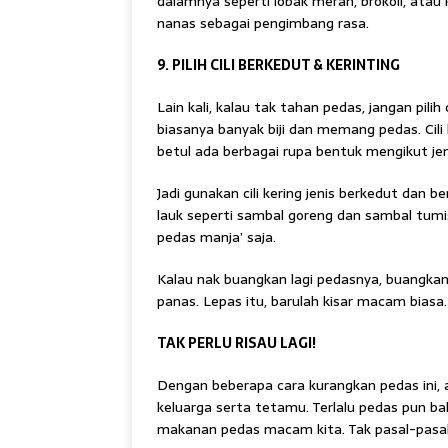
dalamnya seperti lobak merah, brokoli, atau
nanas sebagai pengimbang rasa.
9. PILIH CILI BERKEDUT & KERINTING
Lain kali, kalau tak tahan pedas, jangan pilih c
biasanya banyak biji dan memang pedas. Cili 
betul ada berbagai rupa bentuk mengikut je
Jadi gunakan cili kering jenis berkedut dan be
lauk seperti sambal goreng dan sambal tumi
pedas manja’ saja.
Kalau nak buangkan lagi pedasnya, buangkan se
panas. Lepas itu, barulah kisar macam biasa.
TAK PERLU RISAU LAGI!
Dengan beberapa cara kurangkan pedas ini, 
keluarga serta tetamu. Terlalu pedas pun b
makanan pedas macam kita. Tak pasal-pasal,