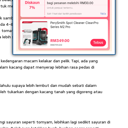
untuk mengekalkan rasa pedas yang terkawal.
k sambal, blend kan tomato bersama cili dan tumis macam
da 4-6 bahagian. Kalau dah tak ada sangat, boleh juga
sa tomato yang masam-masam akan mengimbangi rasa
lebih sedap.
 kedengaran macam kelakar dan pelik. Tapi, ada yang
lam kacang dapat menyerap lebihan rasa pedas di
ahulu supaya lebih lembut dan mudah sebati dalam
leh tukarkan dengan kacang tanah yang digoreng atau
i sayuran seperti tomyam, lebihkan lagi sedikit sayuran di