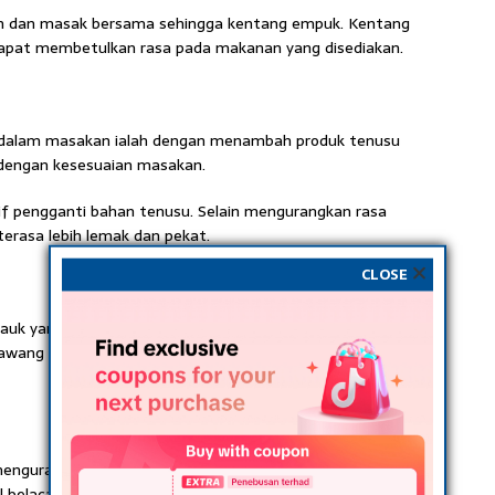
n dan masak bersama sehingga kentang empuk. Kentang
apat membetulkan rasa pada makanan yang disediakan.
 dalam masakan ialah dengan menambah produk tenusu
 dengan kesesuaian masakan.
if pengganti bahan tenusu. Selain mengurangkan rasa
erasa lebih lemak dan pekat.
CLOSE
lauk yang terlebih pedas. Agak-agak jumlah bawang yang
awang besar mampu kurangkan rasa pedas dalam sambal.
engurangkan rasa pedas pada masakan yang
l belacan dan sambal goreng berlada. Boleh ganti beberapa