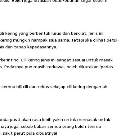
 kobis. Boleh juga letakkan buah-buahan segar seperti
ili kering yang berbentuk lurus dan berkilat. Jenis ini
kering mungkin nampak saja sama, tetapi jika dilihat betul-
nis dan tahap kepedasannya.
rkerinting. Cili kering jenis ini sangat sesuai untuk masak
s. Pedasnya pun masih terkawal, boleh dikatakan ‘pedas-
mua biji cili dan rebus sekejap cili kering dengan air
anda pasti akan rasa lebih yakin untuk memasak untuk
ahaya juga, sebab bukan semua orang boleh terima
 sakit perut pula dibuatnya!