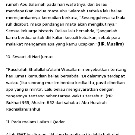
rumah Abu Salamah pada hari wafatnya, dan beliau
mendapatkan kedua mata Abu Salamah terbuka lalu beliau
memejamkannya, kemudian berkata, ”Sesungguhnya tatkala
ruh dicabut, maka pandangan mata akan mengikutinya.”
Semua keluarga histeris. Beliau lalu bersabda, ”Janganlah
kamu berdoa untuk diri kalian kecuali kebaikan, sebab para
malaikat mengamini apa yang kamu ucapkan.”
(HR. Muslim)
10. Sesaat di Hari Jumat
“Rasulullah Shallallahu’alaihi Wasallam menyebutkan tentang
hari Jumat kemudian beliau bersabda: ‘Di dalamnya terdapat
waktu. Jika seorang muslim berdoa ketika itu, pasti diberikan
apa yang ia minta’. Lalu beliau mengisyaratkan dengan
tangannya tentang sebentarnya waktu tersebut” (HR.
Bukhari 935, Muslim 852 dari sahabat Abu Hurairah
Radhiallahu’anhu)
11. Pada malam Lailatul Qadar
Allah SWT berfirman, “Malam kemuliaan itu lebih baik dari