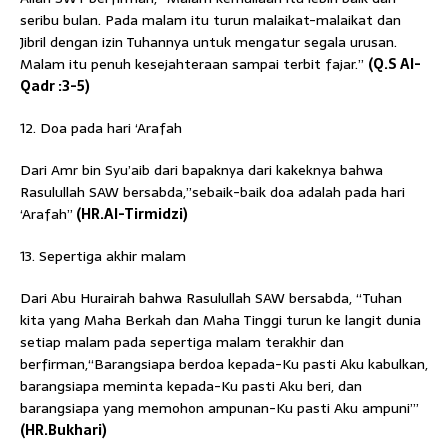
seribu bulan. Pada malam itu turun malaikat-malaikat dan
Jibril dengan izin Tuhannya untuk mengatur segala urusan.
Malam itu penuh kesejahteraan sampai terbit fajar.”
(Q.S Al-
Qadr :3-5)
12. Doa pada hari ‘Arafah
Dari Amr bin Syu’aib dari bapaknya dari kakeknya bahwa
Rasulullah SAW bersabda,”sebaik-baik doa adalah pada hari
‘Arafah”
(HR.Al-Tirmidzi)
13. Sepertiga akhir malam
Dari Abu Hurairah bahwa Rasulullah SAW bersabda, “Tuhan
kita yang Maha Berkah dan Maha Tinggi turun ke langit dunia
setiap malam pada sepertiga malam terakhir dan
berfirman,“Barangsiapa berdoa kepada-Ku pasti Aku kabulkan,
barangsiapa meminta kepada-Ku pasti Aku beri, dan
barangsiapa yang memohon ampunan-Ku pasti Aku ampuni’”
(HR.Bukhari)