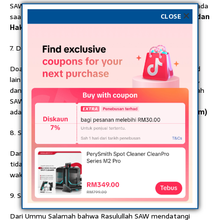
SAW bersabda,”Sesungguhnya bagi orang yang berpuasa pada
CLOSE
saat berbuka ada doa yang tidak ditolak”
(HR.Ibnu Majah dan
Hakim)
7. Doa pada waktu sujud dalam shalat
Doa di kala sujud yaitu sujud dalam shalat atau sujud-sujud
lain yang diajarkan Islam seperti sujud syukur, sujud tilawah,
dan sujud sahwi. Dari Abu Hurairah berkata bahwa Rasulullah
SAW bersabda, ”Saat yang paling dekat dengan Tuhannya
adalah ketika ia sujud, maka perbanyaklah doa.”
(HR. Muslim)
8. Saat sedang kehujanan
Dari Sahl bahwa Rasulullah SAW bersabda, “Dua doa yang
tidak pernah ditolak, doa pada waktu adzan dan doa pada
waktu kehujanan.”
(HR. Hakim)
9. Saat Melihat Sakratul Maut
Dari Ummu Salamah bahwa Rasulullah SAW mendatangi