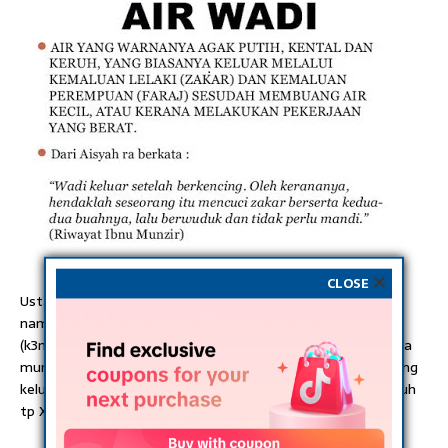
CLOSE
Ustazah pun ckp la. memang air wadi kadang kadang tak
nampak. tapi punca tempat keluar tu kena bersihkan
(k3maluan) . sebab masih melekat kat situ . jadinya solatnya
mungkin tak sah sbb awak tak bersihkan tempat punca yang
keluar tu.
dan selalu jugak perempuan yang bangun subuh
tp X nak mandi.. Jangan terus amek wuduk.