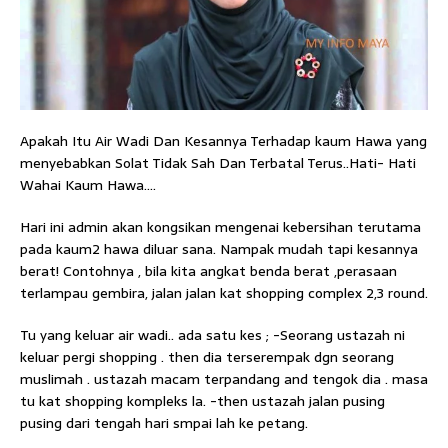
Apakah Itu Air Wadi Dan Kesannya Terhadap kaum Hawa yang
menyebabkan Solat Tidak Sah Dan Terbatal Terus..Hati- Hati
Wahai Kaum Hawa….
Hari ini admin akan kongsikan mengenai kebersihan terutama
pada kaum2 hawa diluar sana. Nampak mudah tapi kesannya
berat! Contohnya , bila kita angkat benda berat ,perasaan
terlampau gembira, jalan jalan kat shopping complex 2,3 round.
Tu yang keluar air wadi.. ada satu kes ; -Seorang ustazah ni
keluar pergi shopping . then dia terserempak dgn seorang
muslimah . ustazah macam terpandang and tengok dia . masa
tu kat shopping kompleks la. -then ustazah jalan pusing
pusing dari tengah hari smpai lah ke petang.