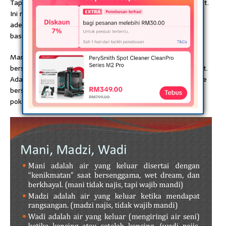
Tapi.. Bersihkan dulu kemaluan dan berwuduk baru sah solat.
Ini namanya beristinjak. Sebab kita tak tahu masa tidur tu
ade keluar air wadi ke.. Air ape2 je la yang najis.. Jadi perlu
basuh dan berwuduk.. Lebih bagus lagi..
Mandi la lepas bangun subuh. conclusion is, nak solat je,
bersihkan tempat tu ye. Dan najis jangan bawa dalam solat.
Ada jugak sesetengah tu . dia dah bersihkan . then lepas die
bersihkan die buka seluar dalam dan mungkin simpan dlm
poket baju . bila solat lupa nak letak tempat lain…