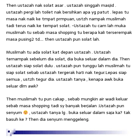
Then ustazah nak solat asar . ustazah singgah masjid .
ustazah pergi lah toilet nak bersihkan apa yg patut . lepas tu
masa nak naik ke tmpat prmpuan, ustzh nampak muslimah
tadi terus naik ke tempat solat. -Ustazah tu cam lah muka
muslimah tu sebab masa shopping tu berapa kali terserempak
masa pusing2 td…. then ustazah pun solat lah.
Muslimah tu ada solat kat depan ustazah . Ustazah
ternampak sebelum dia solat, dia buka seluar dalam dia. Then
ustazah siap solat dulu . ustazah pun tunggu lah muslimah tu
siap solat sebab ustazah tergerak hati nak tegur.Lepas siap
semua , ustzh tegur dia. ustazah tanya , kenapa awk buka
seluar dlm awk?
Then muslimah tu pun cakap , sebab mungkin air wadi keluar
sebab masa shopping tadi sy banyak berjalan .Ustazah pun
senyum
, ustazah tanya lg . buka seluar dalam saja ka? tak
basuh ke ? Then dia senyum menggeleng.