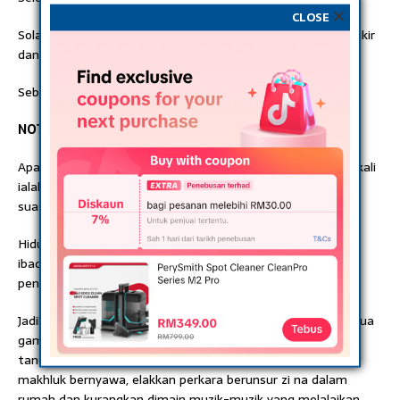
CLOSE
Solat Hajat 2 rakaat (selesai solat memperbanyakkan berzikir
dan berdoa)
Sebaiknya dilakukan pada waktu malam.
NOTA:
Apa pun pagar yang anda ikhtiarkan, yang paling utama sekali
ialah penghuni rumah tersebut. Anda haruslah menjaga
suasana kerohanian di dalam rumah.
Hidupkan suasana rumah anda dengan solat, mengaji, zikir,
ibadah seluruh isi keluarga dengan ikhlas sepenuh
pengharapan pada Allah SWT.
Jadilah rumah anda sebagai rumah orang Islam, buang semua
gambar-gambar artis yang ada di dinding, buang tangkal-
tangkal azimat, buang patung-patung yang menyerupai
makhluk bernyawa, elakkan perkara berunsur zi na dalam
rumah dan kurangkan dimain muzik-muzik yang melalaikan.