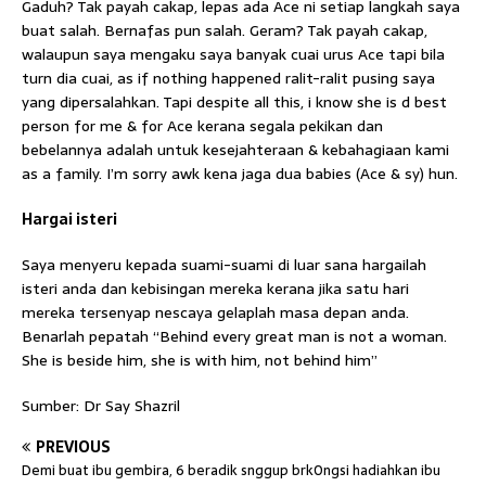
Gaduh? Tak payah cakap, lepas ada Ace ni setiap langkah saya
buat salah. Bernafas pun salah. Geram? Tak payah cakap,
walaupun saya mengaku saya banyak cuai urus Ace tapi bila
turn dia cuai, as if nothing happened ralit-ralit pusing saya
yang dipersalahkan. Tapi despite all this, i know she is d best
person for me & for Ace kerana segala pekikan dan
bebelannya adalah untuk kesejahteraan & kebahagiaan kami
as a family. I’m sorry awk kena jaga dua babies (Ace & sy) hun.
Hargai isteri
Saya menyeru kepada suami-suami di luar sana hargailah
isteri anda dan kebisingan mereka kerana jika satu hari
mereka tersenyap nescaya gelaplah masa depan anda.
Benarlah pepatah “Behind every great man is not a woman.
She is beside him, she is with him, not behind him”
Sumber: Dr Say Shazril
PREVIOUS
Demi buat ibu gembira, 6 beradik snggup brk0ngsi hadiahkan ibu