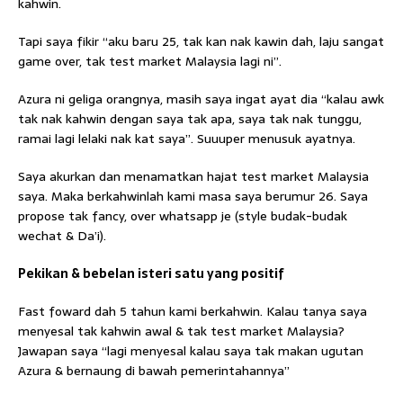
kahwin.
Tapi saya fikir “aku baru 25, tak kan nak kawin dah, laju sangat
game over, tak test market Malaysia lagi ni”.
Azura ni geliga orangnya, masih saya ingat ayat dia “kalau awk
tak nak kahwin dengan saya tak apa, saya tak nak tunggu,
ramai lagi lelaki nak kat saya”. Suuuper menusuk ayatnya.
Saya akurkan dan menamatkan hajat test market Malaysia
saya. Maka berkahwinlah kami masa saya berumur 26. Saya
propose tak fancy, over whatsapp je (style budak-budak
wechat & Da’i).
CLOSE
Pekikan & bebelan isteri satu yang positif
Fast foward dah 5 tahun kami berkahwin. Kalau tanya saya
menyesal tak kahwin awal & tak test market Malaysia?
Jawapan saya “lagi menyesal kalau saya tak makan ugutan
Azura & bernaung di bawah pemerintahannya”