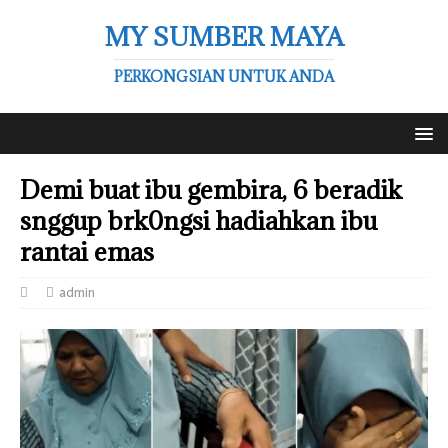
MY SUMBER MAYA
PERKONGSIAN UNTUK ANDA
Demi buat ibu gembira, 6 beradik
snggup brk0ngsi hadiahkan ibu
rantai emas
admin