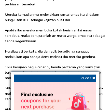
perhiasan tersebut.
Mereka kemudiannya meletakkan rantai emas itu di dalam
bungkusan KFC sebagai kejutan buat ibu.
Apabila ibu mereka membuka kotak berisi rantai emas
tersebut, maka berjujuranlah air mata warga emas itu sebagai
tanda kegembiraan.
Norsilawati berkata, dia dan adik beradiknya sanggup
melakukan apa sahaja demi melihat ibu mereka gembira.
“Bila kerajaan bagi i-Sinar ni, benda pertama yang kami fikir
bukan untuk peribadi, tapi untuk mak. Nak mak senyum, nak
mak gembira.
CLOSE ✖
“Alhamdulillahh, i-Sinar gunakan la sebaiknya. Kami hanya ada
mak sahaja, InnshaaAlllah kami akan bahagiakan mak dengan
cara kami,” ujarnya.
Video kejutan itu kemudiannya dimuat naik ke aplikasi Tiktok