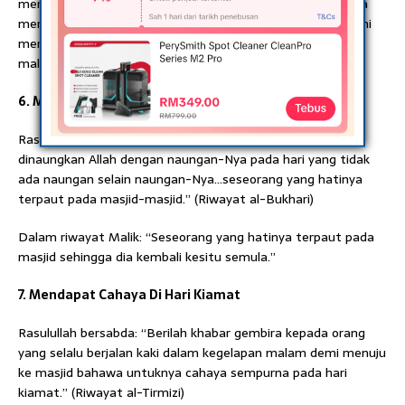
mengkajinya sesama mereka, melainkan diturunkan kepada
mereka ketenangan, diliputi rahmat dan malaikat meneduhi
mereka dan Allah menyebut-nyebut mereka di depan
malaikat-malaikat.” (Riwayat Muslim)
6. Mendapat Naungan Di Akhirat
Rasulullah bersabda: “Ada tujuh golongan yang akan
dinaungkan Allah dengan naungan-Nya pada hari yang tidak
ada naungan selain naungan-Nya…seseorang yang hatinya
terpaut pada masjid-masjid.” (Riwayat al-Bukhari)
Dalam riwayat Malik: “Seseorang yang hatinya terpaut pada
masjid sehingga dia kembali kesitu semula.”
7. Mendapat Cahaya Di Hari Kiamat
Rasulullah bersabda: “Berilah khabar gembira kepada orang
yang selalu berjalan kaki dalam kegelapan malam demi menuju
ke masjid bahawa untuknya cahaya sempurna pada hari
kiamat.” (Riwayat al-Tirmizi)