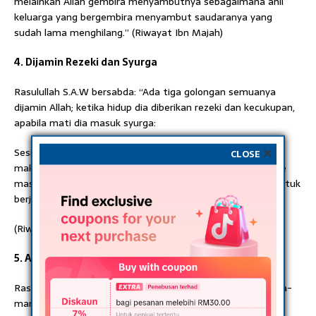
melainkan Allah gembira menyambutnya sebagaimana ahli
keluarga yang bergembira menyambut saudaranya yang
sudah lama menghilang.” (Riwayat Ibn Majah)
4. Dijamin Rezeki dan Syurga
Rasulullah S.A.W bersabda: “Ada tiga golongan semuanya
dijamin Allah; ketika hidup dia diberikan rezeki dan kecukupan,
apabila mati dia masuk syurga:
Sesiapa yang masuk ke rumahnya dengan memberi salam,
CLOSE
maka dia dijamin Allah. Sesiapa yang keluar rumah untuk ke
masjid, maka dia dijamin Allah. Sesiapa yang keluar demi untuk
berjuang di jalan Allah, maka dia dijamin Allah.
(Riwayat al-Bukhari dalam Adab al-Mufrad)
5. Allah Menyebut Nama Di Depan Malaikat
Rasulullah bersabda: “Tidak berkumpul suatu kaum di mana-
mana rumah Allah, mereka membaca kitab Allah dan