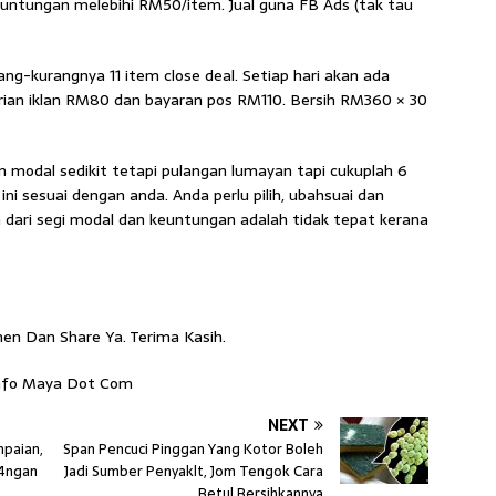
untungan melebihi RM50/item. Jual guna FB Ads (tak tau
ang-kurangnya 11 item close deal. Setiap hari akan ada
rian iklan RM80 dan bayaran pos RM110. Bersih RM360 × 30
 modal sedikit tetapi pulangan lumayan tapi cukuplah 6
 ini sesuai dengan anda. Anda perlu pilih, ubahsuai dan
n dari segi modal dan keuntungan adalah tidak tepat kerana
n Dan Share Ya. Terima Kasih.
Info Maya Dot Com
NEXT
mpaian,
Span Pencuci Pinggan Yang Kotor Boleh
l4ngan
Jadi Sumber Penyaklt, Jom Tengok Cara
Betul Bersihkannya