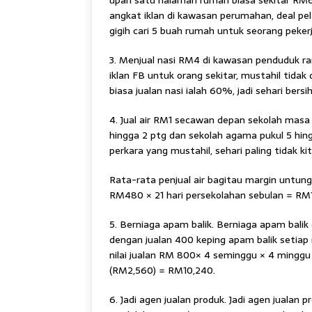
upah satu halaman rumah biasa sekitar RM60
angkat iklan di kawasan perumahan, deal pel
gigih cari 5 buah rumah untuk seorang peker
3. Menjual nasi RM4 di kawasan penduduk 
iklan FB untuk orang sekitar, mustahil tida
biasa jualan nasi ialah 60%, jadi sehari ber
4. Jual air RM1 secawan depan sekolah masa pe
hingga 2 ptg dan sekolah agama pukul 5 hin
perkara yang mustahil, sehari paling tidak 
Rata-rata penjual air bagitau margin untung b
RM480 × 21 hari persekolahan sebulan = RM
5. Berniaga apam balik. Berniaga apam bali
dengan jualan 400 keping apam balik setia
nilai jualan RM 800× 4 seminggu × 4 minggu
(RM2,560) = RM10,240.
6. Jadi agen jualan produk. Jadi agen jualan 