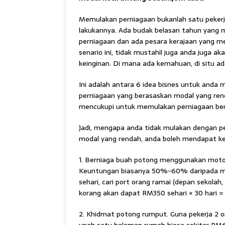
Memulakan perniagaan bukanlah satu peker
lakukannya. Ada budak belasan tahun yang 
perniagaan dan ada pesara kerajaan yang me
senario ini, tidak mustahil juga anda juga 
keinginan. Di mana ada kemahuan, di situ ada
Ini adalah antara 6 idea bisnes untuk anda 
perniagaan yang berasaskan modal yang ren
mencukupi untuk memulakan perniagaan bers
Jadi, mengapa anda tidak mulakan dengan p
modal yang rendah, anda boleh mendapat k
1. Berniaga buah potong menggunakan motor
Keuntungan biasanya 50%-60% daripada moda
sehari, cari port orang ramai (depan sekolah
korang akan dapat RM350 sehari × 30 hari 
2. Khidmat potong rumput. Guna pekerja 2 o