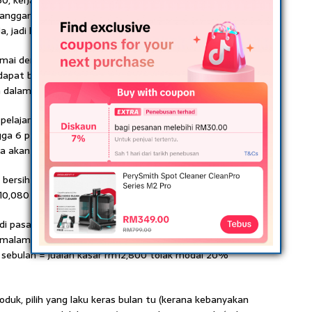
, kerja hanya 2 jam sebuah laman. Tugas kita hanya perlu
anggan, ambil hantar pekerja dan kutip duit. Sehari kena
ja, jadi kita akan dapat sehari RM340 × 30 hari = RM10,200.
ramai dengan menyediakan khidmat penghantaran. Buat
k dapat buat jualan 150 bungkus sehari dengan keuntungan
sih dalam tangan ialahRM360 × 30 hari = RM10,800.
lajar pulang (2 kali sehari) iaitu sekolah biasa pada pukul 1
gga 6 ptg. Menjual 300 cawan untuk satu sesi itu bukan
kita akan dapat RM600 kasar.
ersih jual air ni sekitar 80%, jadi sehari kita akan dapat
10,080
k di pasar malam keuntungan juga 80%. 4 kali seminggu
p malam yang berharga RM2 sekeping, setiap malam boleh
 sebulan = jualan kasar rm12,800 tolak modal 20%
produk, pilih yang laku keras bulan tu (kerana kebanyakan