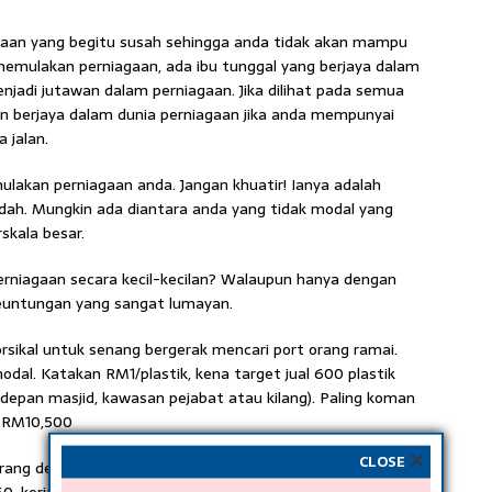
jaan yang begitu susah sehingga anda tidak akan mampu
memulakan perniagaan, ada ibu tunggal yang berjaya dalam
njadi jutawan dalam perniagaan. Jika dilihat pada semua
akan berjaya dalam dunia perniagaan jika anda mempunyai
 jalan.
mulakan perniagaan anda. Jangan khuatir! Ianya adalah
dah. Mungkin ada diantara anda yang tidak modal yang
kala besar.
erniagaan secara kecil-kecilan? Walaupun hanya dengan
euntungan yang sangat lumayan.
sikal untuk senang bergerak mencari port orang ramai.
l. Katakan RM1/plastik, kena target jual 600 plastik
, depan masjid, kawasan pejabat atau kilang). Paling koman
= RM10,500
CLOSE
rang dengan gaji RM130 sehari termasuk minyak mesin,