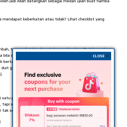
oleh jadi Allah datangkan sebagai medan ujian buat hamba
 mendapat keberkatan atau tidak? Lihat checklist yang
bah, tapi asyik tak cukup, tak pernah cukup. Duit banyak
a bila duit dapat banyak, sedekah pun kena la bertambah.
CLOSE
ak bertambah, duit tetap habis ke tempat lain.lepas tu, siap
duit gaji aku ciput je..nak bayar kereta pun tak lepas”
).
i satu pun tak berjaya. Macam-macam usaha dibuat,
, tapi semuanya tergantung. Semuanya tergendala. Satu
i tak seperti yang dirancangkan.
!