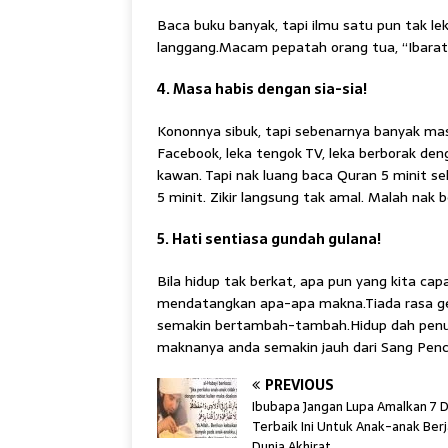
Baca buku banyak, tapi ilmu satu pun tak leka
langgang.Macam pepatah orang tua, “Ibarat 
4. Masa habis dengan sia-sia!
Kononnya sibuk, tapi sebenarnya banyak mas
Facebook, leka tengok TV, leka berborak de
kawan. Tapi nak luang baca Quran 5 minit seh
5 minit. Zikir langsung tak amal. Malah nak b
5. Hati sentiasa gundah gulana!
Bila hidup tak berkat, apa pun yang kita cap
mendatangkan apa-apa makna.Tiada rasa gem
semakin bertambah-tambah.Hidup dah penuh t
maknanya anda semakin jauh dari Sang Penc
PREVIOUS
Ibubapa Jangan Lupa Amalkan 7 
Terbaik Ini Untuk Anak-anak Ber
Dunia Akhirat