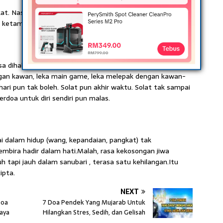
t. Nasihat diri orang pandai, tapi diri sendiri pun tunggang
ketam mengajar anaknya berjalan lurus”.
a dihabiskan dengan perkara yang sia-sia. Leka main
ngan kawan, leka main game, leka melepak dengan kawan-
ari pun tak boleh. Solat pun akhir waktu. Solat tak sampai
erdoa untuk diri sendiri pun malas.
ai dalam hidup (wang, kepandaian, pangkat) tak
bira hadir dalam hati.Malah, rasa kekosongan jiwa
api jauh dalam sanubari , terasa satu kehilangan.Itu
ipta.
NEXT
Doa
7 Doa Pendek Yang Mujarab Untuk
jaya
Hilangkan Stres, Sedih, dan Gelisah