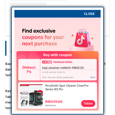
CLOSE
A post shared by Alif Satar®️ (@alifsatar)
“Jom geng.. al-Kahfi kasi on! Jom race gi masjid,”
tulisnya ringkas.
Bacaan 10 ayat terawal itu mengundang perhatian peminat
dan pengikutnya bagi memberikan pelbagai komen positif
terhadap alunan merdu ayat al-Quran berkenaan.
Rata-rata memuji kemerduan suara Alif dimana bacaan
tajwid serta makrajnya hampir sempurna selain dapat
memberi ketenangan jiwa setelah mendengar alunan
tersebut.