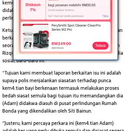
kem4.tian seorang bayi lelaki pada 3 Mei 2020 yang
didakwa ada kaitan dengan isu penderaan di pusat
perlindungan Rumah Bonda di Taman Setapak, di sini.
Ketua Pejuanita Wilayah Persekutuan Bibi Sunita S Khan
berkata, pihaknya dimaklumkan mengenai kem4.tian
seorang bayi lelaki berusia 10 bulan, Muhammad Adam
Rizqi Abdul Azim menerusi hantaran yang tular di media
sosial, baru-baru ini.
“Tujuan kami membuat laporan berkaitan isu ini adalah
supaya polis menjalankan siasatan terhadap punca
kem4.tian bayi berkenaan termasuk melakukan proses
bedah siasat semula bagi tujuan itu memandangkan dia
(Adam) didakwa diasuh di pusat perlindungan Rumah
Bonda yang dikendalikan oleh Siti Bainun.
“Justeru, kami percaya perkara ini (kem4.tian Adam)
adalah kes yang perlu dibuka semula dan disiasat segera