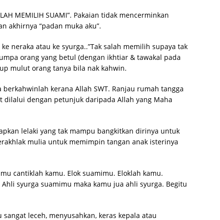
ALAH MEMILIH SUAMI”. Pakaian tidak mencerminkan
dan akhirnya “padan muka aku”.
 ke neraka atau ke syurga..”Tak salah memilih supaya tak
 jumpa orang yang betul (dengan ikhtiar & tawakal pada
up mulut orang tanya bila nak kahwin.
a berkahwinlah kerana Allah SWT. Ranjau rumah tangga
 dilalui dengan petunjuk daripada Allah yang Maha
pkan lelaki yang tak mampu bangkitkan dirinya untuk
erakhlak mulia untuk memimpin tangan anak isterinya
imu cantiklah kamu. Elok suamimu. Eloklah kamu.
hli syurga suamimu maka kamu jua ahli syurga. Begitu
u sangat leceh, menyusahkan, keras kepala atau
CLOSE ✖