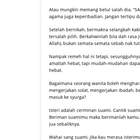
Atau mungkin memang betul salah dia. “S
agama juga keperibadian. Jangan tertipu 
Setelah bernikah, bermakna selangkah kaki
tersalah pilih. Berkahwinlah bila dah rasa
Allah), bukan semata-semata sebab nak tut
Nampak remeh hal ni tetapi, sesungguhny
amatlah hebat, tapi mudah-mudahan dapat
hebat.
Bagaimana seorang wanita boleh menghara
mengerjakan solat, mengerjakan ibadah, b
masuk ke syurga?
Isteri adalah cerminan suami. Cantik suam
Beriman suamimu maka berimanlah kamu. A
jua sebaliknya.
Wahai sang suami, jika kau merasa isterim