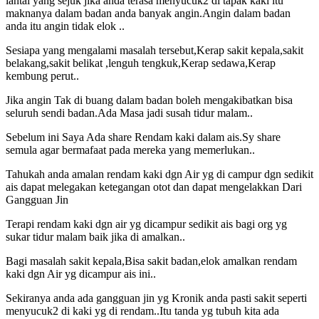
lantai yang sejuk jika anda terasa menyucuk2 di tapak kaki itu
maknanya dalam badan anda banyak angin.Angin dalam badan
anda itu angin tidak elok ..
Sesiapa yang mengalami masalah tersebut,Kerap sakit kepala,sakit
belakang,sakit belikat ,lenguh tengkuk,Kerap sedawa,Kerap
kembung perut..
Jika angin Tak di buang dalam badan boleh mengakibatkan bisa
seluruh sendi badan.Ada Masa jadi susah tidur malam..
Sebelum ini Saya Ada share Rendam kaki dalam ais.Sy share
semula agar bermafaat pada mereka yang memerlukan..
Tahukah anda amalan rendam kaki dgn Air yg di campur dgn sedikit
ais dapat melegakan ketegangan otot dan dapat mengelakkan Dari
Gangguan Jin
Terapi rendam kaki dgn air yg dicampur sedikit ais bagi org yg
sukar tidur malam baik jika di amalkan..
Bagi masalah sakit kepala,Bisa sakit badan,elok amalkan rendam
kaki dgn Air yg dicampur ais ini..
Sekiranya anda ada gangguan jin yg Kronik anda pasti sakit seperti
menyucuk2 di kaki yg di rendam..Itu tanda yg tubuh kita ada