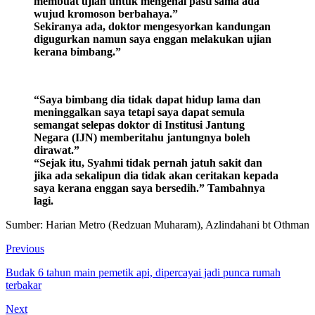
membuat ujian untuk mengenal pasti sama ada
wujud kromoson berbahaya.”
Sekiranya ada, doktor mengesyorkan kandungan
digugurkan namun saya enggan melakukan ujian
kerana bimbang.”
“Saya bimbang dia tidak dapat hidup lama dan
meninggalkan saya tetapi saya dapat semula
semangat selepas doktor di Institusi Jantung
Negara (IJN) memberitahu jantungnya boleh
dirawat.”
“Sejak itu, Syahmi tidak pernah jatuh sakit dan
jika ada sekalipun dia tidak akan ceritakan kepada
saya kerana enggan saya bersedih.” Tambahnya
lagi.
Sumber: Harian Metro (Redzuan Muharam), Azlindahani bt Othman
Previous
Budak 6 tahun main pemetik api, dipercayai jadi punca rumah
terbakar
Next