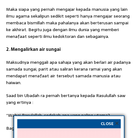
Maka siapa yang pernah mengajar kepada manusia yang lain
ilmu agama sekalipun sedikit seperti hanya mengajar seorang
membaca bismillah maka pahalanya akan berterusan sampai
ke akhirat. Begitu juga dengan ilmu dunia yang memberi
menafaat seperti ilmu kedoktoran dan sebagainya.
2. Mengalirkan air sungai
Maksudnya menggali apa sahaja yang akan berlari air padanya
samada sungai, parit atau saliran kerana ramai yang akan
mendapat menafaat air tersebut samada manusia atau
haiwan.
Saad bin Ubadah ra pernah bertanya kepada Rasulullah saw
yang ertinya :
“Wahai Rasulallah, sedekah apa yang paling utama?
CLOSE
Baginda menjawab : “Memberi air.”
(Hadith Abu Daud)