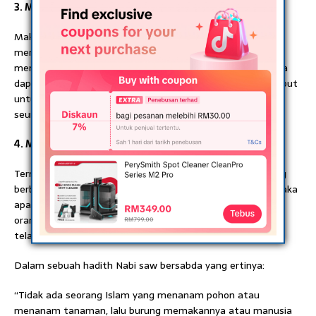
3. Menggali perigi
Maksudnya membuat perigi untuk orang ramai
menggunakannya dan termasuk juga orang yang bekerja
menyediakan bekalan air paip atau seumpamanya sehingga
dapatlah orang ramai minum atau menggunakan air tersebut
untuk berwuduk, mandi, membasuh pakaian dan
seumpamanya.
4. Menanam pokok kurma
Termasuk pokok kurma ialah segala jenis pokok-pokok yang
berbuah yang boleh dimakan atau sayuran dan lain-lain. Maka
apabila buahnya dimakan oleh manusia atau haiwan maka
orang yang menanamnya akan mendapat pahala sekalipun
telah berada di alam barzakh.
Dalam sebuah hadith Nabi saw bersabda yang ertinya:
“Tidak ada seorang Islam yang menanam pohon atau
menanam tanaman, lalu burung memakannya atau manusia