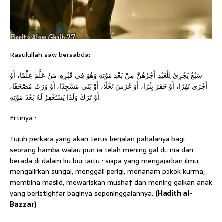
Rasulullah saw bersabda:
سَبْعٌ يَجْرِيْ لِلْعَبْدِ أَجْرُهُنَّ مِنْ بَعْدِ مَوْتِهِ وَهُوَ فِي قَبْرِهِ: مَنْ عَلَّمَ عِلْمًا، أَوْ
أَجْرَى نَهْرًا، أَوْ حَفَرَ بِئْرًا، أَوَ غَرَسَ نَخْلًا، أَوْ بَنَى مَسْجِدًا، أَوْ وَرَثَ مُصْحَفًا،
أَوْ تَرَكَ وَلَدًا يَسْتَغْفِرُ لَهُ بَعْدَ مَوْتِهِ.
Ertinya :
Tujuh perkara yang akan terus berjalan pahalanya bagi
seorang hamba walau pun ia telah mening gal du nia dan
berada di dalam ku bur iaitu : siapa yang mengajarkan ilmu,
mengalirkan sungai, menggali perigi, menanam pokok kurma,
membina masjid, mewariskan mushaf dan mening galkan anak
yang beristighfar baginya sepeninggalannya.
(Hadith al-
Bazzar)