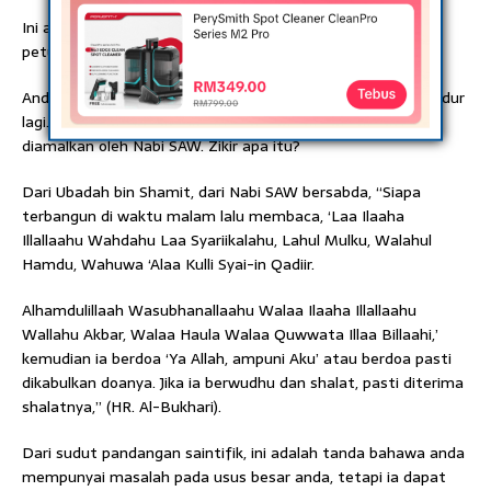
Ini adalah bagaimana Allah menyampaikan taufik dan
petunjuk kepada umatnya.
Anda tidak perlu duduk, pergi ke bilik mandi, minum, atau tidur
lagi. Kekal dalam keadaan tidur ketika membaca zikir yang
diamalkan oleh Nabi SAW. Zikir apa itu?
Dari Ubadah bin Shamit, dari Nabi SAW bersabda, “Siapa
terbangun di waktu malam lalu membaca, ‘Laa Ilaaha
Illallaahu Wahdahu Laa Syariikalahu, Lahul Mulku, Walahul
Hamdu, Wahuwa ‘Alaa Kulli Syai-in Qadiir.
Alhamdulillaah Wasubhanallaahu Walaa Ilaaha Illallaahu
Wallahu Akbar, Walaa Haula Walaa Quwwata Illaa Billaahi,’
kemudian ia berdoa ‘Ya Allah, ampuni Aku’ atau berdoa pasti
dikabulkan doanya. Jika ia berwudhu dan shalat, pasti diterima
shalatnya,” (HR. Al-Bukhari).
Dari sudut pandangan saintifik, ini adalah tanda bahawa anda
mempunyai masalah pada usus besar anda, tetapi ia dapat