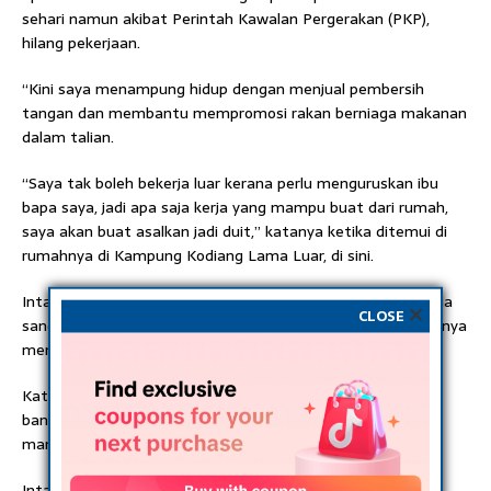
sehari namun akibat Perintah Kawalan Pergerakan (PKP),
hilang pekerjaan.
“Kini saya menampung hidup dengan menjual pembersih
tangan dan membantu mempromosi rakan berniaga makanan
dalam talian.
“Saya tak boleh bekerja luar kerana perlu menguruskan ibu
bapa saya, jadi apa saja kerja yang mampu buat dari rumah,
saya akan buat asalkan jadi duit,” katanya ketika ditemui di
rumahnya di Kampung Kodiang Lama Luar, di sini.
Intan Zulina atau lebih mesra dipanggil Kak Chik, berkata dia
CLOSE
sangat bersyukur mempunyai anak yang dapat membantunya
menguruskan kerja di rumah.
Katanya, anaknya yang sulung Aiman Haikal Aidi Fikri, 15,
banyak membantu mendukung nenek dan datuknya untuk
mandi setiap hari dan menyuap makanan.
Intan berkata, bagi menampung perbelanjaan anak yang