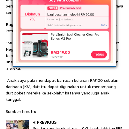
bersekolah, dia turut menerima tempahan membuat kuih raya
semasa bulan Ramadan.
Bagaimanapun, pada tahun ini hasratnya terbantut apabila
ketuhar yang dibeli rosak awal Januari lalu.
“Mujurlah ibu bapa saya mendapat bantuan Lembaga Zakat
Negeri Kedah (LZNK) sebanyak RM500 sebulan dan Jabatan
Kebajikan Masyarakat RM350 sebulan, wang itu digunakan
untuk membeli lampin pakai buang, susu serta ubat-ubatan
mereka.
“Anak saya pula mendapat bantuan bulanan RM100 sebulan
daripada JKM, duit itu dapat digunakan untuk menampung
duit poket mereka ke sekolah,” katanya yang juga anak
tunggal.
Sumber: hmetro
PREVIOUS
Sentiasa beri inspirasi, gadis 0KU bantu jahitkan PPE