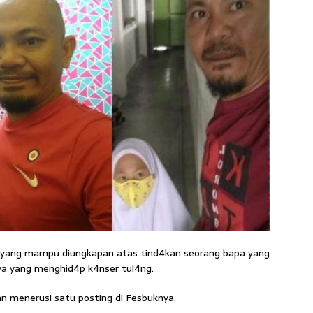
h yang mampu diungkapan atas tind4kan seorang bapa yang
a yang menghid4p k4nser tul4ng.
an menerusi satu posting di Fesbuknya.