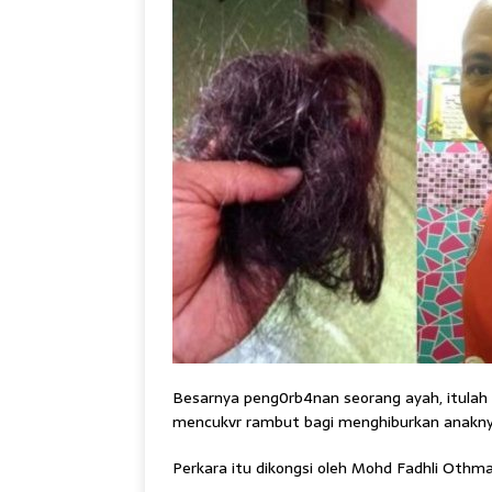
Besarnya peng0rb4nan seorang ayah, itula
mencukvr rambut bagi menghiburkan anakny
Perkara itu dikongsi oleh Mohd Fadhli Othm