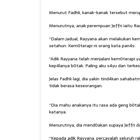
Menurut Fadhli, kanak-kanak tersebut merup
Menurutnya, anak perempuan Jeffri iaitu Ra
“Dalam jadual, Rayyana akan melakukan kem0
setahun. Kem0terapi ni orang kata pan4s.
“Adik Rayyana telah menjalani kem0terapi y
kep4lanya b0tak. Paling aku s4yu dan terk
Jelas Fadhli lagi, dia yakin tind4kan sahab
tidak berasa keseorangan.
“Dia mahu anakanya itu rasa ada geng b0ta
katanya.
Menurutnya, dia mend0akan supaya Jeffri da
“Kepada adik Rayyana, percayalah seluruh 