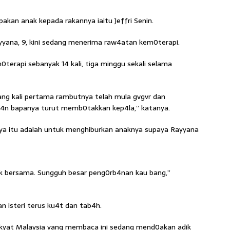
akan anak kepada rakannya iaitu Jeffri Senin.
yyana, 9, kini sedang menerima raw4atan kem0terapi.
terapi sebanyak 14 kali, tiga minggu sekali selama
CLOSE
ang kali pertama rambutnya telah mula gvgvr dan
es4n bapanya turut memb0takkan kep4la,” katanya.
atnya itu adalah untuk menghiburkan anaknya supaya Rayyana
k bersama. Sungguh besar peng0rb4nan kau bang,”
n isteri terus ku4t dan tab4h.
rakyat Malaysia yang membaca ini sedang mend0akan adik