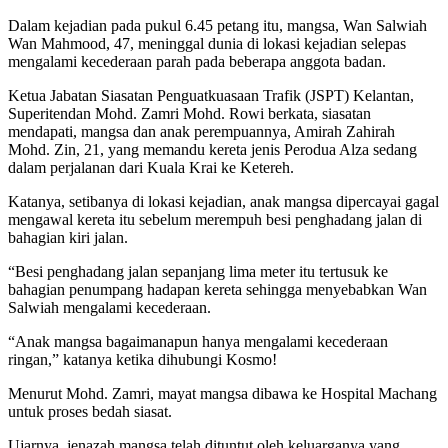
Dalam kejadian pada pukul 6.45 petang itu, mangsa, Wan Salwiah
Wan Mahmood, 47, meninggal dunia di lokasi kejadian selepas
mengalami kecederaan parah pada beberapa anggota badan.
Ketua Jabatan Siasatan Penguatkuasaan Trafik (JSPT) Kelantan,
Superitendan Mohd. Zamri Mohd. Rowi berkata, siasatan
mendapati, mangsa dan anak perempuannya, Amirah Zahirah
Mohd. Zin, 21, yang memandu kereta jenis Perodua Alza sedang
dalam perjalanan dari Kuala Krai ke Ketereh.
Katanya, setibanya di lokasi kejadian, anak mangsa dipercayai gagal
mengawal kereta itu sebelum merempuh besi penghadang jalan di
bahagian kiri jalan.
“Besi penghadang jalan sepanjang lima meter itu tertusuk ke
bahagian penumpang hadapan kereta sehingga menyebabkan Wan
Salwiah mengalami kecederaan.
“Anak mangsa bagaimanapun hanya mengalami kecederaan
ringan,” katanya ketika dihubungi Kosmo!
Menurut Mohd. Zamri, mayat mangsa dibawa ke Hospital Machang
untuk proses bedah siasat.
Ujarnya, jenazah mangsa telah dituntut oleh keluarganya yang