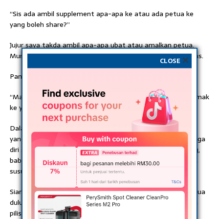
“Sis ada ambil supplement apa-apa ke atau ada petua ke
yang boleh share?”
Jujur saya takda ambil apa-apa ubat atau amalkan petua.
Mungkin rezeki dan keturunan belah suami saya ramai twins.
CLOSE
Pantang, suami uruskan
“Macam mana la jaga masa dalam pantang? Ada maid ke mak
ke yang jaga? “
Dalam pantang dari anak 1st sampai triplet semua suami
yang jaga. Saya cuma berpantang menyusukan baby dan jaga
diri sndri je. Yang triplet malam-malam saya susu kan 2 org,
baby lagi seorang suami jaga bg susu botol..sbb dia tak ada
susu.
Siang sebelum pergi kerja suami mandi kan anak-anak semua
dulu, masak, uruskan saya mandi, tungku, bengkung, param
pilis sume dia uruskan dulu. Dah complete semua baru dia