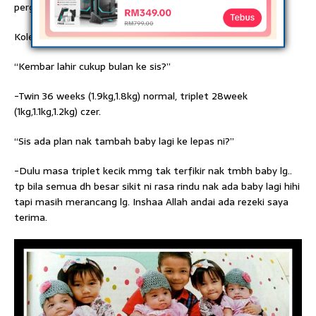
pergi kerja..
Koleksi gambar ketika kecil
“Kembar lahir cukup bulan ke sis?”
-Twin 36 weeks (1.9kg,1.8kg) normal, triplet 28week
(1kg,1.1kg,1.2kg) czer.
“Sis ada plan nak tambah baby lagi ke lepas ni?”
-Dulu masa triplet kecik mmg tak terfikir nak tmbh baby lg..
tp bila semua dh besar sikit ni rasa rindu nak ada baby lagi hihi
tapi masih merancang lg. Inshaa Allah andai ada rezeki saya
terima.