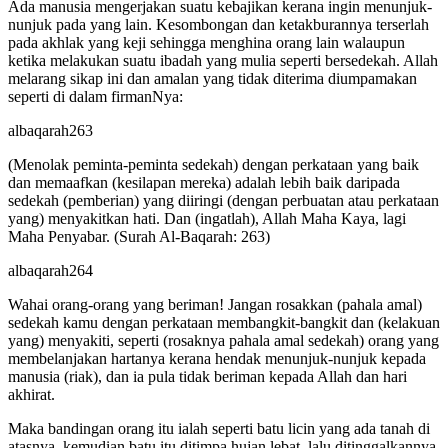
Ada manusia mengerjakan suatu kebajikan kerana ingin menunjuk-
nunjuk pada yang lain. Kesombongan dan ketakburannya terserlah
pada akhlak yang keji sehingga menghina orang lain walaupun
ketika melakukan suatu ibadah yang mulia seperti bersedekah. Allah
melarang sikap ini dan amalan yang tidak diterima diumpamakan
seperti di dalam firmanNya:
albaqarah263
(Menolak peminta-peminta sedekah) dengan perkataan yang baik
dan memaafkan (kesilapan mereka) adalah lebih baik daripada
sedekah (pemberian) yang diiringi (dengan perbuatan atau perkataan
yang) menyakitkan hati. Dan (ingatlah), Allah Maha Kaya, lagi
Maha Penyabar. (Surah Al-Baqarah: 263)
albaqarah264
Wahai orang-orang yang beriman! Jangan rosakkan (pahala amal)
sedekah kamu dengan perkataan membangkit-bangkit dan (kelakuan
yang) menyakiti, seperti (rosaknya pahala amal sedekah) orang yang
membelanjakan hartanya kerana hendak menunjuk-nunjuk kepada
manusia (riak), dan ia pula tidak beriman kepada Allah dan hari
akhirat.
Maka bandingan orang itu ialah seperti batu licin yang ada tanah di
atasnya, kemudian batu itu ditimpa hujan lebat, lalu ditinggalkannya