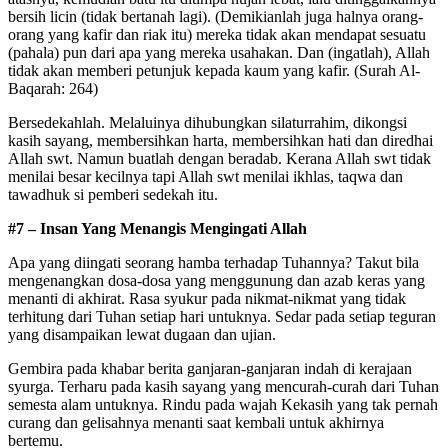
bersih licin (tidak bertanah lagi). (Demikianlah juga halnya orang-
orang yang kafir dan riak itu) mereka tidak akan mendapat sesuatu
(pahala) pun dari apa yang mereka usahakan. Dan (ingatlah), Allah
tidak akan memberi petunjuk kepada kaum yang kafir. (Surah Al-
Baqarah: 264)
Bersedekahlah. Melaluinya dihubungkan silaturrahim, dikongsi
kasih sayang, membersihkan harta, membersihkan hati dan diredhai
Allah swt. Namun buatlah dengan beradab. Kerana Allah swt tidak
menilai besar kecilnya tapi Allah swt menilai ikhlas, taqwa dan
tawadhuk si pemberi sedekah itu.
#7 – Insan Yang Menangis Mengingati Allah
Apa yang diingati seorang hamba terhadap Tuhannya? Takut bila
mengenangkan dosa-dosa yang menggunung dan azab keras yang
menanti di akhirat. Rasa syukur pada nikmat-nikmat yang tidak
terhitung dari Tuhan setiap hari untuknya. Sedar pada setiap teguran
yang disampaikan lewat dugaan dan ujian.
Gembira pada khabar berita ganjaran-ganjaran indah di kerajaan
syurga. Terharu pada kasih sayang yang mencurah-curah dari Tuhan
semesta alam untuknya. Rindu pada wajah Kekasih yang tak pernah
curang dan gelisahnya menanti saat kembali untuk akhirnya
bertemu.