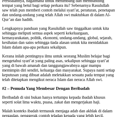
Persoalannya, bagaimana untuk menimbang dan membanding
tempat yang betul bagi setiap perkara itu? Sebenarnya Rasulullah
saw telah pun memberi contoh melalui syari’at, peraturan, penetapan
dan undang-undang yang telah Allah swt maktubkan di dalam Al-
Qur’an dan hadith.
Lengkapnya panduan yang Rasulullah saw tinggalkan untuk kita
sehingga meliputi semua aspek seperti kekeluargaan,
kemasyarakatan, politik, ekonomi, undang-undang, global, sejarah,
kesihatan dan sains sehingga tiada alasan untuk kita menidakkan
Islam dalam apa-apa perkara sekalipun.
Kerana inilah pentingnya ilmu untuk seorang Muslim belajar bagi
mengetahui syari’at yang paling asas, sekalipun sehingga syari’at
yang di bawah amanah dan tanggungjawabnya agar mampu
memimpin diri sendiri, keluarga dan masyarakat. Supaya nanti setiap
keputusan yang dibuat adalah meletakkan sesuatu pada tempat yang
telah ditetapkan mengikut neraca Islam dan neraca Allah swt.
#2 – Pemuda Yang Membesar Dengan Beribadah
Beribadah di sini bukan hanya tertumpu kepada ibadah khusus
seperti solat lima waktu, puasa, zakat dan mengerjakan haji.
Malah konteks ibadah termasuk menjaga adab dan akhlak di dalam
pergaulan, penggerak contoh teladan kepada yang lebih kecil,