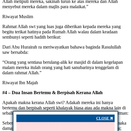
Allah meliputi mereka, sakinah turun ke atas mereka dan Allah
menyebut mereka dalam majlis para malaikat.”
Riwayat Muslim
Rahmat Allah swt yang luas juga diberikan kepada mereka yang
begitu terikat hatinya pada Rumah Allah walau dalam keadaan
sembunyi seperti hadith berikut:
Dari Abu Hurairah ra meriwayatkan bahawa baginda Rasulullah
saw bersabda:
“Orang yang sentiasa berulang-alik ke masjid di dalam kegelapan
malam mereka itulah orang yang hati sanubarinya tenggelam di
dalam rahmat Allah.”
Riwayat Ibn Majah
#4 – Dua Insan Bertemu & Berpisah Kerana Allah
Apakah makna kerana Allah swt? Adakah mereka ini hanya
bertemu dan berpisah seperti khalayak biasa atau ada makna lain di
sebalik ukhwah dan ziarah menziarahi mereka? Allah swt berfirman:
CLOSE ✖
Sebenarnya orang-orang yang beriman itu adalah bersaudara, maka
damaikanlah di antara dua saudara kamu (yang bertelingkah) itu;