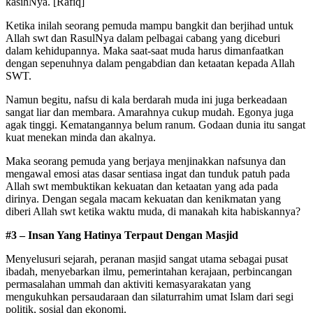
kasihNya. [Rafiq]
Ketika inilah seorang pemuda mampu bangkit dan berjihad untuk
Allah swt dan RasulNya dalam pelbagai cabang yang diceburi
dalam kehidupannya. Maka saat-saat muda harus dimanfaatkan
dengan sepenuhnya dalam pengabdian dan ketaatan kepada Allah
SWT.
Namun begitu, nafsu di kala berdarah muda ini juga berkeadaan
sangat liar dan membara. Amarahnya cukup mudah. Egonya juga
agak tinggi. Kematangannya belum ranum. Godaan dunia itu sangat
kuat menekan minda dan akalnya.
Maka seorang pemuda yang berjaya menjinakkan nafsunya dan
mengawal emosi atas dasar sentiasa ingat dan tunduk patuh pada
Allah swt membuktikan kekuatan dan ketaatan yang ada pada
dirinya. Dengan segala macam kekuatan dan kenikmatan yang
diberi Allah swt ketika waktu muda, di manakah kita habiskannya?
#3 – Insan Yang Hatinya Terpaut Dengan Masjid
Menyelusuri sejarah, peranan masjid sangat utama sebagai pusat
ibadah, menyebarkan ilmu, pemerintahan kerajaan, perbincangan
permasalahan ummah dan aktiviti kemasyarakatan yang
mengukuhkan persaudaraan dan silaturrahim umat Islam dari segi
politik, sosial dan ekonomi.