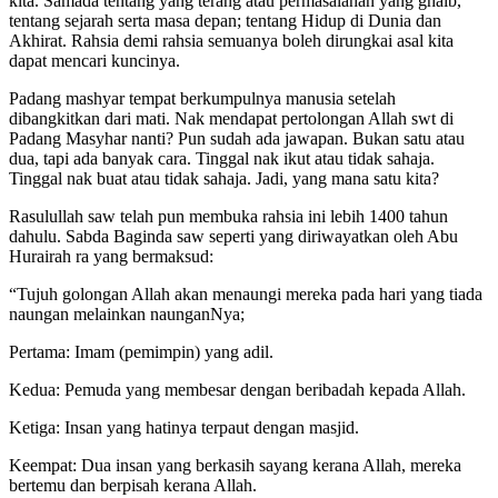
kita. Samada tentang yang terang atau permasalahan yang ghaib,
tentang sejarah serta masa depan; tentang Hidup di Dunia dan
Akhirat. Rahsia demi rahsia semuanya boleh dirungkai asal kita
dapat mencari kuncinya.
Padang mashyar tempat berkumpulnya manusia setelah
dibangkitkan dari mati. Nak mendapat pertolongan Allah swt di
Padang Masyhar nanti? Pun sudah ada jawapan. Bukan satu atau
dua, tapi ada banyak cara. Tinggal nak ikut atau tidak sahaja.
Tinggal nak buat atau tidak sahaja. Jadi, yang mana satu kita?
Rasulullah saw telah pun membuka rahsia ini lebih 1400 tahun
dahulu. Sabda Baginda saw seperti yang diriwayatkan oleh Abu
Hurairah ra yang bermaksud:
“Tujuh golongan Allah akan menaungi mereka pada hari yang tiada
naungan melainkan naunganNya;
Pertama: Imam (pemimpin) yang adil.
Kedua: Pemuda yang membesar dengan beribadah kepada Allah.
Ketiga: Insan yang hatinya terpaut dengan masjid.
Keempat: Dua insan yang berkasih sayang kerana Allah, mereka
bertemu dan berpisah kerana Allah.