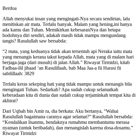
Berdoa
Allah menyukai insan yang mengingati-Nya secara sendirian, lalu
menitiskan air mata. Terlalu banyak. Malam yang hening,ini hanya
ada kamu dan Tuhan. Memikirkan kebesaranNya dan betapa
bodohnya diri sendiri, adakah masih tidak mampu mengundang
tangis? Rasulullah saw bersabda:
“2 mata, yang keduanya tidak akan tersentuh api Neraka iaitu mata
yang menangis kerana takut kepada Allah, mata yang di malam hari
berjaga-jaga (dari musuh) di jalan Allah.” Riwayat Tirmidzi, kitab
Fadbaa-ilil jibaad ‘an Rasulillaah, bab Maa Jaa-a fii Harasi fii
sabilillaah: 3829
Terlalu keras sekeping hati yang tidak mampu untuk menangis bila
mengingati Tuhan. Sedarkah? Apa sudah cukup selamatkah
keberadaan kita di dunia dan sudah cukup terjaminkah tempat kita di
akhirat?
Dari Uqbah bin Amir ra, dia berkata: Aku bertanya, “Wahai
Rasulullah bagaimana caranya agar selamat?” Rasulullah bersabda:
“Kendalikan lisanmu, hendaknya rumahmu membantumu merasa
nyaman (untuk beribadah), dan menangislah karena dosa-dosamu.”
Riwayat Tirmidzi