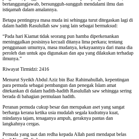
bertanggungjawab, bersungguh-sungguh mendalami ilmu dan
istiqamah dalam amalannya.
Betapa pentingnya masa muda ini sehingga turut ditegaskan lagi di
dalam hadith Rasulullah saw yang lain sebagai bermaksud:
“Pada hari Kiamat tidak seorang pun hamba diperkenankan
meninggalkan posisinya kecuali ditanya lima perkara; tentang
penggunaan umurnya, masa mudanya, kekayaannya dari mana dia
peroleh dan untuk apa digunakan dan apa yang dilakukan terhadap
ilmunya.”
Riwayat Tirmidzi: 2416
Menurut Syeikh Abdul Aziz bin Baz Rahimahullah, kepentingan
para pemuda sebagai pembangun dan penegak Islam amat
ditekankan di dalam hadith-hadith Rasulullah saw sehingga sering
berada di bahagian permulaan hadith.
Peranan pemuda cukup besar dan merupakan aset yang sangat
berharga kerana ketika usia mudalah segala kudratnya kuat,
mindanya tajam, tenaganya ampuh, geraknya pantas dan
langkahnya cergas.
Pemuda yang taat dan redha kepada Allah pasti mendapat belas