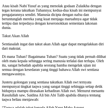
Atau kisah Nabi Yusuf as yang menolak godaan Zulaikha dengan
tegas kerana takutkan Tuhannya; kedua-dua kisah ini mempunyai
pengajarannya sendiri. Manusia dicipta dengan nafsu dan
beruntunglah mereka yang kuat menjaga maruahnya agar tidak
tertipu dan terpedaya dengan keseronokkan sementara lakonan
dunia.
Takut Akan Allah
Sentiasalah ingat dan takut akan Allah agar dapat mengelakkan diri
dari maksiat.
Di mana Tuhan? Bagaimana Tuhan? Suatu yang tidak pernah dilihat
oleh mata kepala sehingga sering manusia terlalai dan terlupa. Oleh
itu, sangat hebatlah apabila seorang hamba mengelak ujian ini
semua dengan kesedaran yang tinggi bahawa Allah swt sentiasa
mengawasinya.
Justeru golongan yang sentiasa takutkan Allah swt ternyata
mempunyai tingkat taqwa yang sangat tinggi sehingga setiap detik
hidupnya mampu dirasakan kehadiran Allah swt. Menurut menantu
Rasulullah saw, Saidina Ali bin Abi Talib apabila ditanya tentang
taqwa beliau menjawab:
“Taqwa adalah takut kepada Allah Yang Maha Agung,