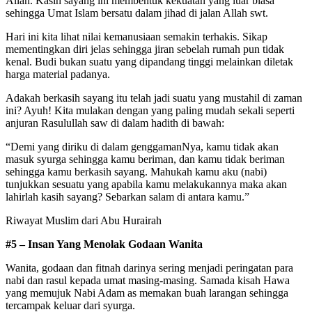
Allah. Kasih sayang ini membentuk kekuatan yang luar biasa
sehingga Umat Islam bersatu dalam jihad di jalan Allah swt.
Hari ini kita lihat nilai kemanusiaan semakin terhakis. Sikap
mementingkan diri jelas sehingga jiran sebelah rumah pun tidak
kenal. Budi bukan suatu yang dipandang tinggi melainkan diletak
harga material padanya.
Adakah berkasih sayang itu telah jadi suatu yang mustahil di zaman
ini? Ayuh! Kita mulakan dengan yang paling mudah sekali seperti
anjuran Rasulullah saw di dalam hadith di bawah:
“Demi yang diriku di dalam genggamanNya, kamu tidak akan
masuk syurga sehingga kamu beriman, dan kamu tidak beriman
sehingga kamu berkasih sayang. Mahukah kamu aku (nabi)
tunjukkan sesuatu yang apabila kamu melakukannya maka akan
lahirlah kasih sayang? Sebarkan salam di antara kamu.”
Riwayat Muslim dari Abu Hurairah
#5 – Insan Yang Menolak Godaan Wanita
Wanita, godaan dan fitnah darinya sering menjadi peringatan para
nabi dan rasul kepada umat masing-masing. Samada kisah Hawa
yang memujuk Nabi Adam as memakan buah larangan sehingga
tercampak keluar dari syurga.