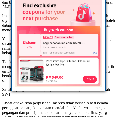
dan bertaqwalah kepada Allah supaya kamu beroleh rahmat. (Surah
Al-Hujurat: 10)
Iman seorang hamba itu diiringi dengan bersaudara dan berkasih
sayang. Melalui kasih sayang, maka seorang sahabat atau jiran boleh
datang bersilaturrahim tanpa prejudis. Mereka saling memberi dan
menerima lalu wujudlah suasana yang harmoni.
Yang paling indah, mereka saling nasihat-menasihati dan mengingati
sesama sendiri agar tetap mencintai Allah swt. Lalu bersama-
samalah mereka menyokong dan bersegera dalam kerja-kerja
kebajikan.
Tidak wujud hasad dan dengki di dalam hati mereka melainkan
mengharapkan yang terbaik untuk saudara mereka. Mereka memilih
untuk saling menghormati dan melindungi diri, keluarga dan harta
benda sesama mereka seperti menjaga diri, keluarga dan harta
sendiri.
Sahabat yang berkasih sayang bertemu dan berpisah kerana Allah
SWT.
Andai ditakdirkan perpisahan, mereka tidak bersedih hati kerana
peringatan tentang keutamaan mendahului Allah swt itu menjadi
pegangan dan prinsip mereka dalam menyebarkan kasih sayang