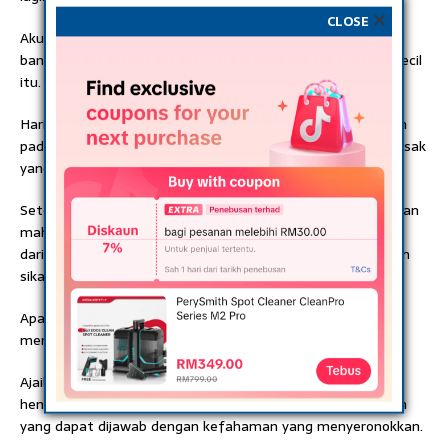
CLOSE
Aku dapat merasa lapangnya hatiku, aku dapat rasakan
bantuanku dihargai ibuku dan berkatnya bantuanku yang kecil
itu.
Hari demi hari, aku mendahului kerjaku dengan bertanyakan
pada ibuku jika terdapat sebarang kerja rumah atau memasak
yang perlu dilakukan terlebih dahulu.
Setelah itu baru aku mulakan kerjaku. Jika aku kepenatan dan
mahu rehat, aku akan pastikan aku meminta izin dahulu
daripada ibuku kerana takut hatiya dilukai sekali lagi dengan
sikapku yang kurang peduli padanya dahulu.
Apabila tiba hari peperiksaan, Alhamdulillah aku dapat
menjawab dengan baik dan tenang sekali.
Ajaibnya, aku dapat menghabiskan kesemua tajuk yang
hendak aku ulangi ditambah pula dengan latihan tambahan
yang dapat dijawab dengan kefahaman yang menyeronokkan.