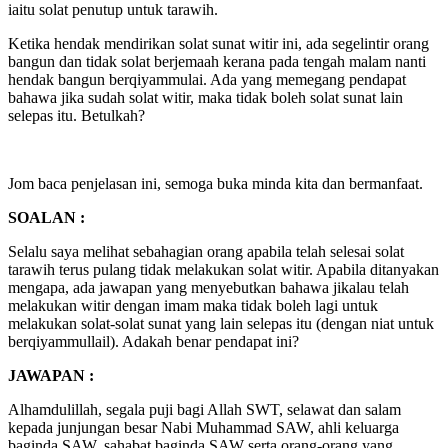
iaitu solat penutup untuk tarawih.
Ketika hendak mendirikan solat sunat witir ini, ada segelintir orang
bangun dan tidak solat berjemaah kerana pada tengah malam nanti
hendak bangun berqiyammulai. Ada yang memegang pendapat
bahawa jika sudah solat witir, maka tidak boleh solat sunat lain
selepas itu. Betulkah?
Jom baca penjelasan ini, semoga buka minda kita dan bermanfaat.
SOALAN :
Selalu saya melihat sebahagian orang apabila telah selesai solat
tarawih terus pulang tidak melakukan solat witir. Apabila ditanyakan
mengapa, ada jawapan yang menyebutkan bahawa jikalau telah
melakukan witir dengan imam maka tidak boleh lagi untuk
melakukan solat-solat sunat yang lain selepas itu (dengan niat untuk
berqiyammullail). Adakah benar pendapat ini?
JAWAPAN :
Alhamdulillah, segala puji bagi Allah SWT, selawat dan salam
kepada junjungan besar Nabi Muhammad SAW, ahli keluarga
baginda SAW, sahabat baginda SAW serta orang-orang yang