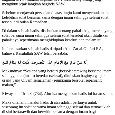
mengikuti jejak langkah baginda SAW.
Sebelum menjawab persoalan di atas, ingin kami menyebutkan akan
kelebihan solat bersama-sama dengan imam sehingga selesai solat
tersebut di bulan Ramadhan.
Di dalam sebuah hadis, disebutkan tentang pahala bagi mereka yang
solat bersama imam sehingga selesai solat tersebut akan dituliskan
pahalanya sepertimana menghidupkan keseluruhan malam itu.
Ini berdasarkan sebuah hadis daripada Abu Zar al-Ghifari RA,
bahawa Rasulullah SAW telah bersabda:
إنَّهُ مَنْ قَامَ مَعَ الإمَامِ حَتَّى يَنْصَرِفَ، كُتِبَ لَهُ قِيَامُ لَيْلَةٍ
Maksudnya: “Sesiapa yang berdiri (bersolat tarawih) bersama imam
sehingga dia (imam) beredar (selesai), dituliskan baginya ganjaran
orang yang Qiyam semalaman (seumpama bersolat sepanjang
malam)”.
Riwayat al-Tirmizi (734). Abu Isa mengatakan hadis ini hasan sahih.
Maka difahami melalui hadis di atas adalah perlunya untuk
seseorang itu solat bersama imam sehingga selesai dan termasuklah
di sini bertarawih dan berwitir bersama dengan imam bagi