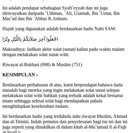
Ini adalah pendapat sebahagian Syafi`eyyah dan ini juga
diriwayatkan daripada `Uthman, `Ali, Usamah, Ibn `Umar, Ibn
Mas`ud dan Ibn `Abbas R.Anhum.
Hujah yang digunakan adalah berdasarkan hadis Nabi SAW:
اجْعَلُوا آخِرَ صَلاَتِكُمْ بِاللَّيْلِ وِتْرًا
Maksudnya: Jadikan akhir solat (sunat) kalian pada waktu malam
dengan melakukan solat sunat witir.
Riwayat al-Bukhari (998) & Muslim (751)
KESIMPULAN :
Berdasarkan perbahasan di atas, kami berpendapat bahawa tiada
masalah bagi mereka yang ingin melakukan solat sunat selepas
melakukan solat witir bahkan yang terbaik adalah kekal bersama
imam sehingga selesai solat bagi mendapatkan pahala
menghidupkan keseluruhan malam.
Ini berdasarkan hadis yang terdahulu iaitu riwayat Muslim, Ahmad
dan al-Tirmizi. Inilah pemutus dan penyelesaian bagi isu ini dan ini
juga seperti yang dinukilkan di dalam kitab al-Mu`tamad fi al-Fiqh
al-Syafi`e.