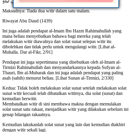
لاَ وِتْرَانِ فِي لَيْلَةٍ
Maksudnya: Tiada dua witir dalam satu malam.
Riwayat Abu Daud (1439)
Ini juga adalah pendapat al-Imam Ibn Hazm Rahimahullah yang
mana beliau menyebutkan bahawa bagi mereka yang telah
melakukan witir diawalnya dan solat sunat selepas witir itu
dibolehkan dan tidak perlu untuk mengulangi witir. [Lihat al-
Muhalla. Dar al-Fikr, 2/91]
Pendapat ini juga sepertimana yang disebutkan oleh al-Imam al-
Tirmizi Rahimahullah dan menyandarkannya kepada Sufyan al-
Thauri, Ibn al-Mubarak dan ini juga adalah pendapat yang paling
asah (sahih) menurut beliau. [Lihat Sunan al-Tirmizi, 2/330]
Kedua: Tidak boleh melakukan solat sunat setelah melakukan solat
sunat witir kecuali telah dibatalkan witirnya, dia solat (sunat) dan
kemudian berwitir.
Membatalkan witir di sini membawa makna dengan memulakan
solat sunat satu rakaat, menjadikan witir yang dilakukan sebelum ini
genap bilangan rakaatnya.
Kemudian lakukanlah solat sunat yang lain dan kemudian diakhiri
dengan witir sekali lagi.