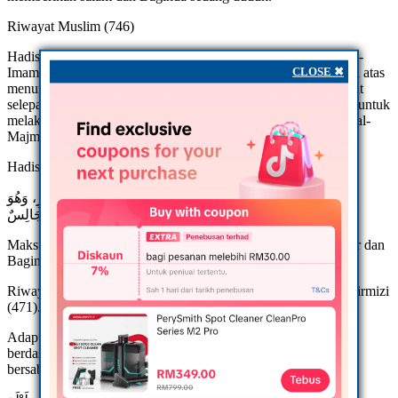
Riwayat Muslim (746)
Hadis di atas adalah sebahagian dari hadis yang panjang dan al-
CLOSE ✖
Imam al-Nawawi Rahimahullah menyebutkan bahawa hadis di atas
menunjukkan kepada kemungkinan Nabi SAW solat dua rakaat
selepas melakukan witir dan sekaligus menjelaskan kebolehan untuk
melakukan solat sunat meskipun telah melakukan witir. [Lihat al-
Majmu`. Dar al-Fikr, 4/16]
Hadis Ummu Salamah R.Anha:
أَنَّ النَّبِيَّ صَلَّى اللهُ عَلَيْهِ وَسَلَّمَ كَانَ يَرْكَعُ رَكْعَتَيْنِ بَعْدَ الْوِتْرِ، وَهُوَ
جَالِسٌ
Maksudnya: “Adalah Nabi SAW ruku` dua rakaat selepas witir dan
Baginda dalam keadaan duduk”.
Riwayat al-Imam Ahmad di dalam Musnadnya (26553) & al-Tirmizi
(471).
Adapun larangan untuk mengulangi melakukan witir adalah
berdasarkan hadis Talq bin Ali, bahawa Rasulullah SAW telah
bersabda: