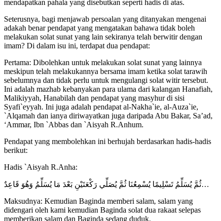
mendapatkan pahala yang disebutkan seperti hadis di atas.
Seterusnya, bagi menjawab persoalan yang ditanyakan mengenai
adakah benar pendapat yang mengatakan bahawa tidak boleh
melakukan solat sunat yang lain sekiranya telah berwitir dengan
imam? Di dalam isu ini, terdapat dua pendapat:
Pertama: Dibolehkan untuk melakukan solat sunat yang lainnya
meskipun telah melakukannya bersama imam ketika solat tarawih
sebelumnya dan tidak perlu untuk mengulangi solat witir tersebut.
Ini adalah mazhab kebanyakan para ulama dari kalangan Hanafiah,
Malikiyyah, Hanabilah dan pendapat yang masyhur di sisi
Syafi`eyyah. Ini juga adalah pendapat al-Nakha`ie, al-Auza`ie,
`Alqamah dan ianya diriwayatkan juga daripada Abu Bakar, Sa’ad,
‘Ammar, Ibn `Abbas dan `Aisyah R.Anhum.
Pendapat yang membolehkan ini berhujah berdasarkan hadis-hadis
berikut:
Hadis `Aisyah R.Anha:
ثُمَّ يُسَلِّمُ تَسْلِيمًا يُسْمِعُنَا ثُمَّ يُصَلِّي رَكْعَتَيْنِ بَعْدَ مَا يُسَلِّمُ وَهُوَ قَاعِدٌ…
Maksudnya: Kemudian Baginda memberi salam, salam yang
didengari oleh kami kemudian Baginda solat dua rakaat selepas
memberikan salam dan Baginda sedang duduk.