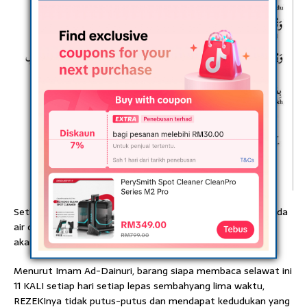
Setiap penyakit ada penawarnya. Bacalah selawat 7 kali pada
air dan minum. Insya Allah, perut yang sakit atau memulas
akan sembuh.
Menurut Imam Ad-Dainuri, barang siapa membaca selawat ini
11 KALI setiap hari setiap lepas sembahyang lima waktu,
REZEKInya tidak putus-putus dan mendapat kedudukan yang