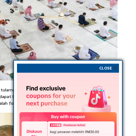
CLOSE
 tularnya foto-foto jemaah yang tidak dapat
pat kembali beribadah di masjid suci umat Islam itu. Ada
lah foto-foto yang tular di media sosial.