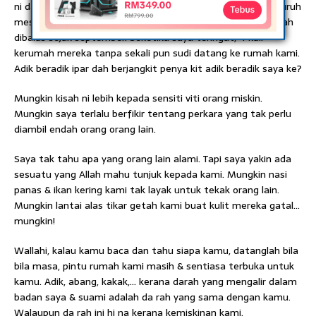
ni dah tukar no tel. Bila ditanya no baru, kakaknya pesan suruh
mesej no lamanya saja. Ya, no yang whatsappnya tak pernah
dibalas sejak september. Seketika saya teringat, 4 kali
kerumah mereka tanpa sekali pun sudi datang ke rumah kami.
Adik beradik ipar dah berjangkit penya kit adik beradik saya ke?
Mungkin kisah ni lebih kepada sensiti viti orang miskin.
Mungkin saya terlalu berfikir tentang perkara yang tak perlu
diambil endah orang orang lain.
Saya tak tahu apa yang orang lain alami. Tapi saya yakin ada
sesuatu yang Allah mahu tunjuk kepada kami. Mungkin nasi
panas & ikan kering kami tak layak untuk tekak orang lain.
Mungkin lantai alas tikar getah kami buat kulit mereka gatal…
mungkin!
Wallahi, kalau kamu baca dan tahu siapa kamu, datanglah bila
bila masa, pintu rumah kami masih & sentiasa terbuka untuk
kamu. Adik, abang, kakak,… kerana darah yang mengalir dalam
badan saya & suami adalah da rah yang sama dengan kamu.
Walaupun da rah ini hi na kerana kemiskinan kami.