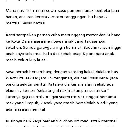
Mana nak fikir rumah sewa, susu pampers anak, perbelanjaan
harian, ansuran kereta & motor.tanggungan ibu bapa &
mertua. Sesak nafas!
Kami sampaikan pernah cuba menunggang motor dari Subang
ke Kota Damansara membawa anak yang tak sampai
setahun. Semua gara-gara ingin berjimat. Sudahnya, seminggu
anak saya selsema.. kata doc sebab asap & paru paru anak
masih tak cukup kuat.
Saya pernah bersembang dengan seorang kakak didalam bas.
Waktu itu sekitar jam 12+ tengahari, dia baru balik kerja. Jaga
parking sekitar sentul. Katanya dia kerja malam sebab ada
elaun, sy komen “sekarang ni nak makan pun susah,kan”
katanya gaji dia rm1200, gaji suami rm900, tinggal bersama
mak yang lumpuh, 2 anak yang masih bersekolah & adik yang
ada masalah men tal.
Rutinnya balik kerja berhenti di chow kit road untuk membeli