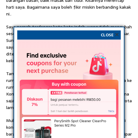
barangan basah, balik masak dan tidur. Kisahnya merentap
hati saya. Bagaimana saya boleh fikir miskin berbanding kakak
ni..
Saya pernah terdengar kata kata indah, wang tidak mengubah
seseorang, wang hanya menzahirkan nilai kamu yang sebenar.
CLOSE
Sungguh! Bila tiada seorang pun dari 6 orang ahli keluarga
saya sudi datang kerumah, terniang niang kata kata ini
ditelinga. Tinggal di flat murahan dengan perabot serba
kekurangan membuatkan saya rasa sedikit terhina.
Tambah pula bila adik beradik ipar yang dulunya memilih
rumah kami sebagai destinasi wajib tiap kali dtg ke KL mula ke
rumah adik ipar yang baru berkahwin dan tinggal di
Kondominium. Kereta Saga kami yang usung mereka kemana
saja bukan lagi pilihan setelah adik ipar menukar kereta toyota
lama kepada estima.
Mulanya kami berbaik sangka, mesej adik ipar yang duduk di
kondominium ni walaupun tak balas. Fikir saya sibuk
barangkali. Tapi, tadi dapat tahu dari adik ipar bongsu, adik ipar